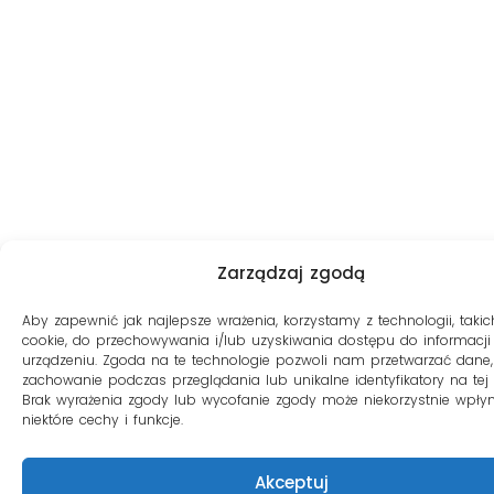
Zarządzaj zgodą
Aby zapewnić jak najlepsze wrażenia, korzystamy z technologii, takich
cookie, do przechowywania i/lub uzyskiwania dostępu do informacji
urządzeniu. Zgoda na te technologie pozwoli nam przetwarzać dane, 
zachowanie podczas przeglądania lub unikalne identyfikatory na tej s
Brak wyrażenia zgody lub wycofanie zgody może niekorzystnie wpły
niektóre cechy i funkcje.
Akceptuj