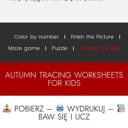
Color by number
Finish the Picture
Maze game
Puzzle
Tracing the line
AUTUMN TRACING WORKSHEETS
FOR KIDS
POBIERZ –
WYDRUKUJ –
BAW SIĘ I UCZ