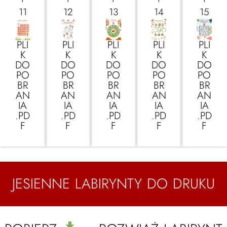
11
12
13
14
15
PLI
PLI
PLI
PLI
PLI
K
K
K
K
K
DO
DO
DO
DO
DO
PO
PO
PO
PO
PO
BR
BR
BR
BR
BR
AN
AN
AN
AN
AN
IA
IA
IA
IA
IA
.PD
.PD
.PD
.PD
.PD
F
F
F
F
F
JESIENNE LABIRYNTY DO DRUKU