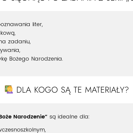
oznawania liter,
okową,
na zadaniu,
ywania,
ykę Bożego Narodzenia.
DLA KOGO SĄ TE MATERIAŁY?
Boże Narodzenie”
są idealne dla:
 wczesnoszkolnym,