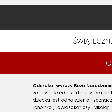
ŚWIĄTECZNE
O
Odszukaj wyrazy Boże Narodzeni
zabawą. Każda karta zawiera ilus
dziecka jest odnalezienie i zaznac
„choinka”, „gwiazdka” czy „Mikołaj”.