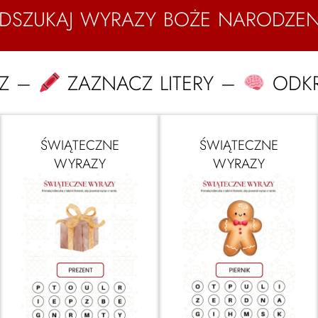
DSZUKAJ WYRAZY BOŻE NARODZEN
RZ –
ZAZNACZ LITERY –
ODKR
ŚWIĄTECZNE
ŚWIĄTECZNE
WYRAZY
WYRAZY