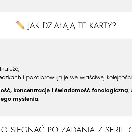
JAK DZIAŁAJĄ TE KARTY?
naleźć,
eczkach i pokolorowują je we właściwej kolejności
ość, koncentrację i świadomość fonologiczną
,
znego myślenia
.
 SIĘGNĄĆ PO ZADANIA Z SERII „