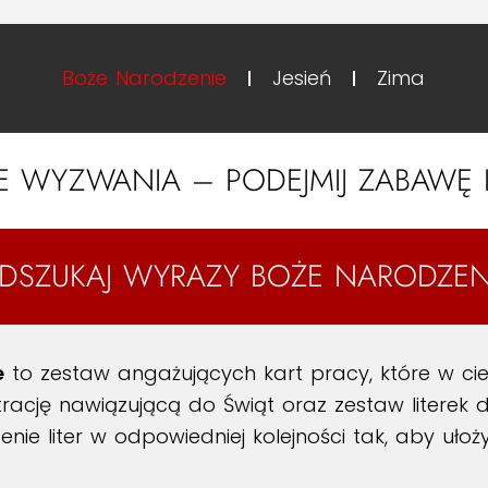
Boże Narodzenie
Jesień
Zima
 WYZWANIA – PODEJMIJ ZABAWĘ 
DSZUKAJ WYRAZY BOŻE NARODZEN
e
to zestaw angażujących kart pracy, które w ci
trację nawiązującą do Świąt oraz zestaw literek
zenie liter w odpowiedniej kolejności tak, aby u