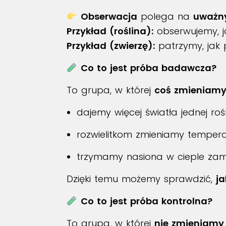
Obserwacja
polega na
uważny
Przykład (roślina):
obserwujemy, ja
Przykład (zwierzę):
patrzymy, jak p
Co to jest próba badawcza?
To grupa, w której
coś zmieniam
dajemy więcej światła jednej rośli
rozwielitkom zmieniamy temper
trzymamy nasiona w cieple zami
Dzięki temu możemy sprawdzić,
j
Co to jest próba kontrolna?
To grupa, w której
nie zmieniamy