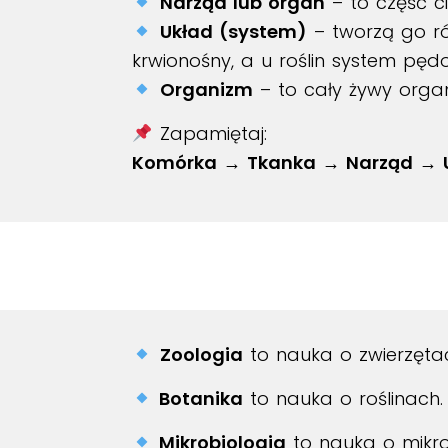
Narząd lub organ
– to część ci
Układ (system)
– tworzą go ró
krwionośny, a u roślin system pęd
Organizm
– to cały żywy organ
Zapamiętaj:
Komórka → Tkanka → Narząd → 
Zoologia
to nauka o zwierzęta
Botanika
to nauka o roślinach.
Mikrobiologia
to nauka o mikr