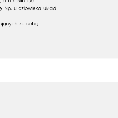
 u roślin liść.
 Np. u człowieka układ
ujących ze sobą.