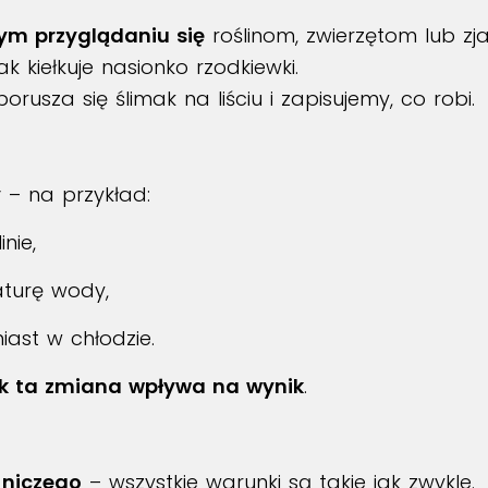
m przyglądaniu się
roślinom, zwierzętom lub z
k kiełkuje nasionko rzodkiewki.
orusza się ślimak na liściu i zapisujemy, co robi.
y
– na przykład:
nie,
aturę wody,
ast w chłodzie.
ak ta zmiana wpływa na wynik
.
 niczego
– wszystkie warunki są takie jak zwykle.