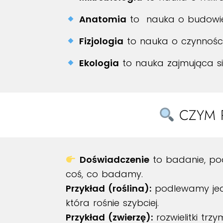
Anatomia
to nauka o budowie
Fizjologia
to nauka o czynnośc
Ekologia
to nauka zajmująca si
CZYM R
Doświadczenie
to badanie, po
coś, co badamy.
Przykład (roślina):
podlewamy jedn
która rośnie szybciej.
Przykład (zwierzę):
rozwielitki tr