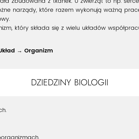
ała zbudowana z tkanek. U zwierząt to np. serce, a
żne narządy, które razem wykonują ważną pracę.
owy.
izm, który składa się z wielu układów współprac
Układ → Organizm
DZIEDZINY BIOLOGII
ch.
oorganizmach.