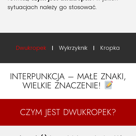
sytuacjach należy go stosować.
Dwukropek
Wykrzyknik
Kropka
INTERPUNKCJA – MAŁE ZNAKI,
WIELKIE ZNACZENIE!
CZYM JEST DWUKROPEK?