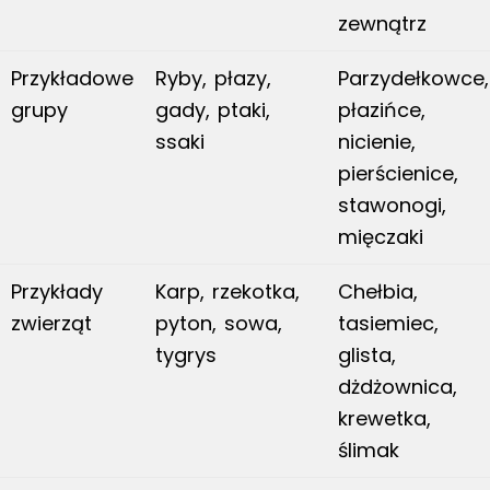
zewnątrz
Przykładowe
Ryby, płazy,
Parzydełkowce,
grupy
gady, ptaki,
płazińce,
ssaki
nicienie,
pierścienice,
stawonogi,
mięczaki
Przykłady
Karp, rzekotka,
Chełbia,
zwierząt
pyton, sowa,
tasiemiec,
tygrys
glista,
dżdżownica,
krewetka,
ślimak