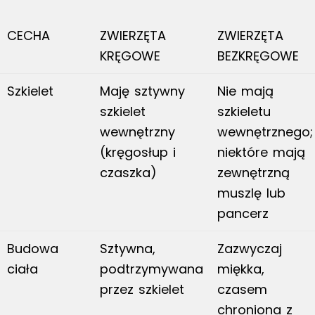
CECHA
ZWIERZĘTA
ZWIERZĘTA
KRĘGOWE
BEZKRĘGOWE
Szkielet
Maję sztywny
Nie mają
szkielet
szkieletu
wewnętrzny
wewnętrznego;
(kręgosłup i
niektóre mają
czaszka)
zewnętrzną
muszlę lub
pancerz
Budowa
Sztywna,
Zazwyczaj
ciała
podtrzymywana
miękka,
przez szkielet
czasem
chroniona z