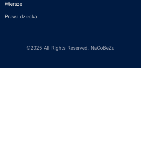
Wiersze
Prawa dziecka
©2025 All Rights Reserved. NaCoBeZu