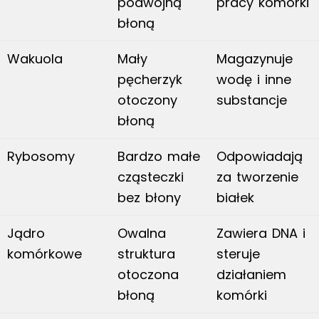
podwójną
pracy komórki
błoną
Wakuola
Mały
Magazynuje
pęcherzyk
wodę i inne
otoczony
substancje
błoną
Rybosomy
Bardzo małe
Odpowiadają
cząsteczki
za tworzenie
bez błony
białek
Jądro
Owalna
Zawiera DNA i
komórkowe
struktura
steruje
otoczona
działaniem
błoną
komórki