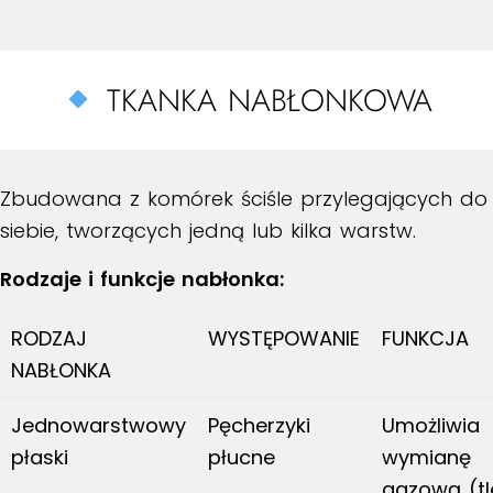
TKANKA NABŁONKOWA
Zbudowana z komórek ściśle przylegających do
siebie, tworzących jedną lub kilka warstw.
Rodzaje i funkcje nabłonka:
RODZAJ
WYSTĘPOWANIE
FUNKCJA
NABŁONKA
Jednowarstwowy
Pęcherzyki
Umożliwia
płaski
płucne
wymianę
gazową (t