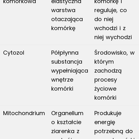
komórkowa
elastyczna
komórkę i
warstwa
reguluje, co
otaczająca
do niej
komórkę
wchodzi i z
niej wychodzi
Cytozol
Półpłynna
Środowisko, w
substancja
którym
wypełniająca
zachodzą
wnętrze
procesy
komórki
życiowe
komórki
Mitochondrium
Organellum
Produkuje
o kształcie
energię
ziarenka z
potrzebną do