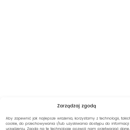
Zarządzaj zgodą
Aby zapewnić jak najlepsze wrażenia, korzystamy z technologii, takich
cookie, do przechowywania i/lub uzyskiwania dostępu do informacji
urządzeniu. Zgoda na te technologie pozwoli nam przetwarzać dane, 