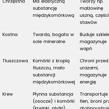
Chrzęstna
Ma elastyczną
Tworzy np.
substancję
małżowinę
międzykomórkową
uszną, części
stawów
Kostna
Twarda, bogata w
Buduje szkiele
sole mineralne
magazynuje
wapń
Tłuszczowa
Komórki z kroplą
Chroni przed
tłuszczu, mało
urazami,
substancji
magazynuje
międzykomórkowej
energię
Krew
Płynna substancja
Transportuje
(osocze) i komórki
tlen, broni p
(krwinki, płytki)
drobnoustroj