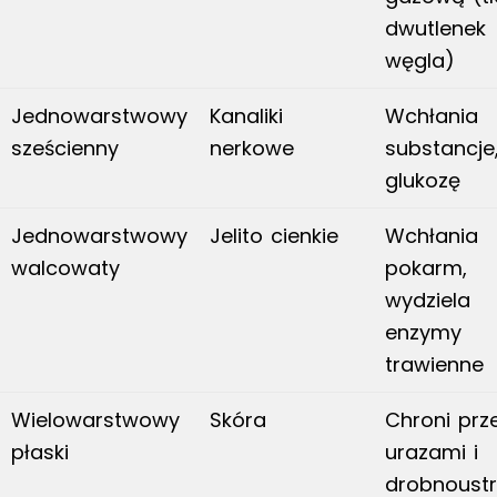
dwutlenek
węgla)
Jednowarstwowy
Kanaliki
Wchłania
sześcienny
nerkowe
substancje,
glukozę
Jednowarstwowy
Jelito cienkie
Wchłania
walcowaty
pokarm,
wydziela
enzymy
trawienne
Wielowarstwowy
Skóra
Chroni prz
płaski
urazami i
drobnoustr