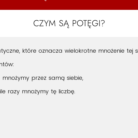
CZYM SĄ POTĘGI?
czne, które oznacza wielokrotne mnożenie tej sa
ntów:
rą mnożymy przez samą siebie,
le razy mnożymy tę liczbę.