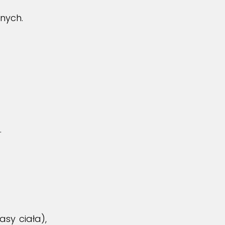
nych.
.
asy ciała),