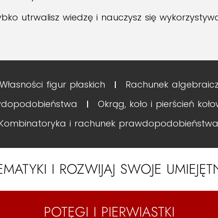
zybko utrwalisz wiedzę i nauczysz się wykorzyst
Własności figur płaskich
Rachunek algebraicz
wdopodobieństwa
Okrąg, koło i pierścień koł
Kombinatoryka i rachunek prawdopodobieństw
EMATYKI I ROZWIJAJ SWOJE UMIEJĘ
POTĘGI I PIERWIASTKI