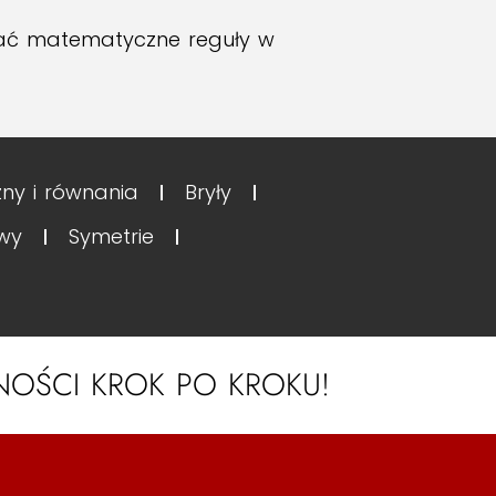
ywać matematyczne reguły w
ny i równania
Bryły
owy
Symetrie
a
TNOŚCI KROK PO KROKU!