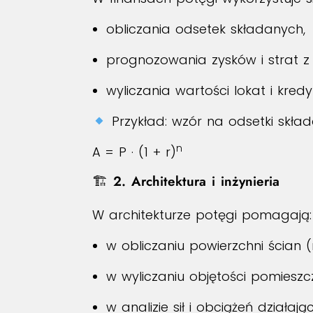
obliczania odsetek składanych,
prognozowania zysków i strat z i
wyliczania wartości lokat i kred
Przykład: wzór na odsetki skład
n
A = P · (1 + r)
🏗
2. Architektura i inżynieria
W architekturze potęgi pomagają:
w obliczaniu powierzchni ścian 
w wyliczaniu objętości pomieszc
w analizie sił i obciążeń działaj