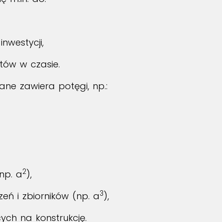
nwestycji,
ytów w czasie.
ane zawiera potęgi, np.:
2
(np.
a
),
3
zeń i zbiorników (np.
a
),
ących na konstrukcję.