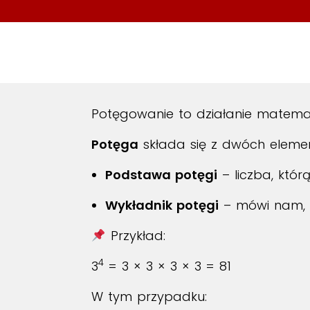
Potęgowanie to działanie matematy
Potęga
składa się z dwóch eleme
Podstawa potęgi
– liczba, któ
Wykładnik potęgi
– mówi nam, i
Przykład:
4
3
= 3 × 3 × 3 × 3 = 81
W tym przypadku: