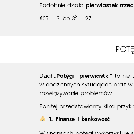
Podobnie działa
pierwiastek trze
3
∛27 = 3, bo 3
= 27
POTĘ
Dział
„Potęgi i pierwiastki”
to nie 
w codziennych sytuacjach oraz w wi
rozwiązywanie problemów.
Poniżej przedstawiamy kilka przyk
1. Finanse i bankowość
W finansach potęgi wykorzystuje si