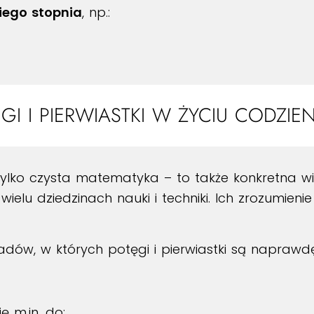
ciego stopnia
, np.:
GI I PIERWIASTKI W ŻYCIU CODZI
tylko czysta matematyka – to także konkretna wi
elu dziedzinach nauki i techniki. Ich zrozumienie 
ładów, w których potęgi i pierwiastki są naprawd
ę m.in. do: