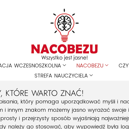
ACJA WCZESNOSZKOLNA
NACOBEZU
CZY
STREFA NAUCZYCIELA
Y, KTÓRE WARTO ZNAĆ!
 pisania, który pomaga uporządkować myśli i nad
m i innym znakom możemy jasno wyrażać swoje in
 prosty i przejrzysty sposób wyjaśniają najważniej
iedy należy go stosować, aby wypowiedź była logic