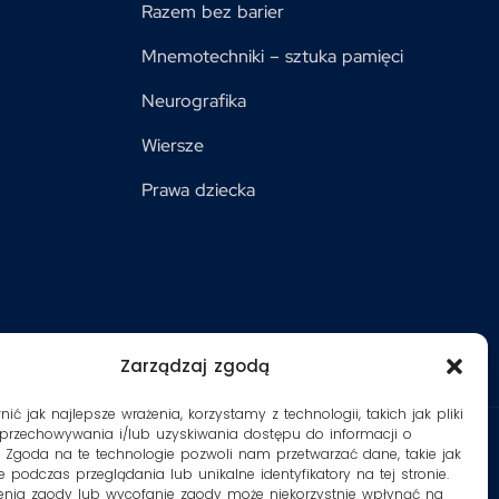
Razem bez barier
Mnemotechniki – sztuka pamięci
Neurografika
Wiersze
Prawa dziecka
Zarządzaj zgodą
ć jak najlepsze wrażenia, korzystamy z technologii, takich jak pliki
 przechowywania i/lub uzyskiwania dostępu do informacji o
. Zgoda na te technologie pozwoli nam przetwarzać dane, takie jak
 podczas przeglądania lub unikalne identyfikatory na tej stronie.
enia zgody lub wycofanie zgody może niekorzystnie wpłynąć na