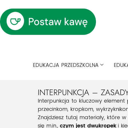
EDUKACJA PRZEDSZKOLNA
EDUK
INTERPUNKCJA – ZASAD
Interpunkcja to kluczowy element
przecinkom, kropkom, wykrzykniko
Znajdziesz tutaj materiały, które w
się m.in.,
czym jest dwukropek
i k