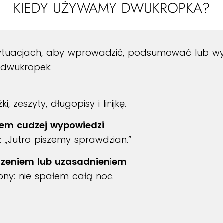
KIEDY UŻYWAMY DWUKROPKA?
uacjach, aby wprowadzić, podsumować lub wyró
ę dwukropek:
 zeszyty, długopisy i linijkę.
iem cudzej wypowiedzi
: „Jutro piszemy sprawdzian.”
dzeniem lub uzasadnieniem
y: nie spałem całą noc.