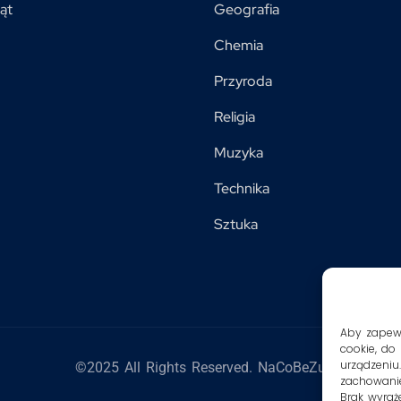
ąt
Geografia
Chemia
Przyroda
Religia
Muzyka
Technika
Sztuka
Aby zapewni
cookie, do
urządzeniu
©2025 All Rights Reserved. NaCoBeZu
zachowanie
Brak wyraż