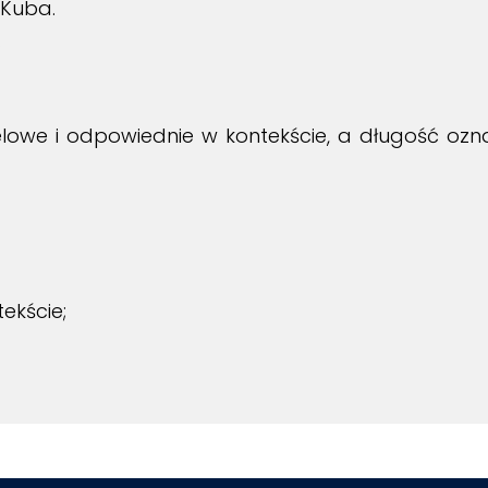
 Kuba.
.
owe i odpowiednie w kontekście, a długość ozna
ekście;