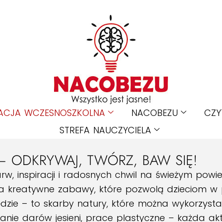
ACJA WCZESNOSZKOLNA
NACOBEZU
CZY
STREFA NAUCZYCIELA
– ODKRYWAJ, TWÓRZ, BAW SIĘ!
w, inspiracji i radosnych chwil na świeżym powiet
 kreatywne zabawy, które pozwolą dzieciom w peł
ołędzie – to skarby natury, które można wykorzyst
anie darów jesieni, prace plastyczne – każda ak