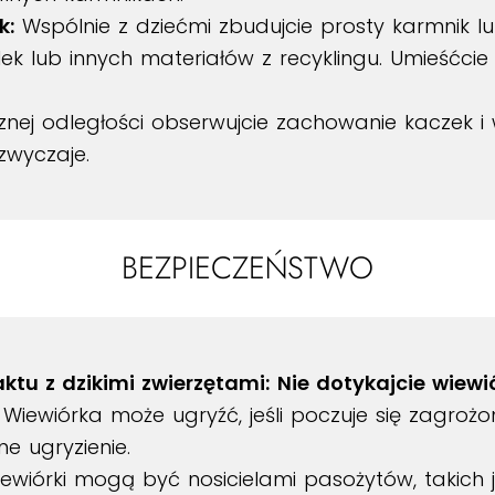
k:
Wspólnie z dziećmi zbudujcie prosty karmnik l
ek lub innych materiałów z recyklingu. Umieśćci
nej odległości obserwujcie zachowanie kaczek i 
zwyczaje.
BEZPIECZEŃSTWO
ktu z dzikimi zwierzętami:
Nie dotykajcie wiewi
 Wiewiórka może ugryźć, jeśli poczuje się zagrożo
 ugryzienie.
ewiórki mogą być nosicielami pasożytów, takich j