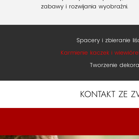
zabawy i rozwijania wyobraźni.
Spacery i zbieranie liś
Karmienie kaczek i wiewióre
Tworzenie dekorac
KONTAKT ZE Z