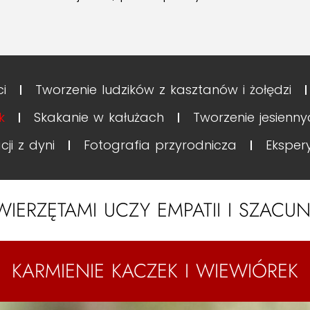
ci
Tworzenie ludzików z kasztanów i żołędzi
k
Skakanie w kałużach
Tworzenie jesienn
ji z dyni
Fotografia przyrodnicza
Eksper
WIERZĘTAMI UCZY EMPATII I SZACU
KARMIENIE KACZEK I WIEWIÓREK