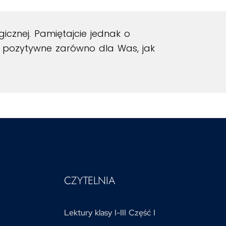
gicznej. Pamiętajcie jednak o
o pozytywne zarówno dla Was, jak
CZYTELNIA
Lektury klasy I-III Część I