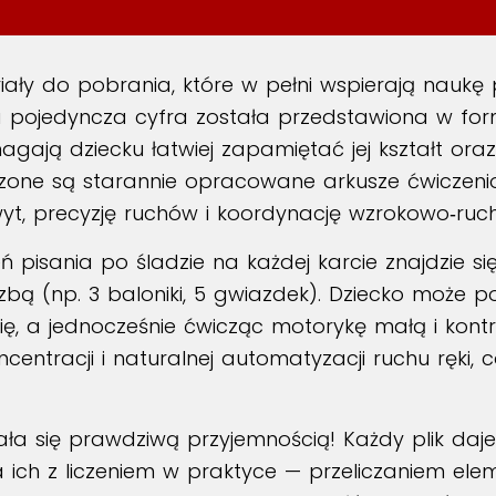
ły do pobrania, które w pełni wspierają naukę pi
a pojedyncza cyfra została przedstawiona w for
ają dziecku łatwiej zapamiętać jej kształt oraz 
one są starannie opracowane arkusze ćwiczeniowe
wyt, precyzję ruchów i koordynację wzrokowo‑ruc
ń pisania po śladzie na każdej karcie znajdzie s
zbą (np. 3 baloniki, 5 gwiazdek). Dziecko może 
ię, a jednocześnie ćwicząc motorykę małą i kontr
centracji i naturalnej automatyzacji ruchu ręki, c
ła się prawdziwą przyjemnością! Każdy plik daje
nia ich z liczeniem w praktyce — przeliczaniem e