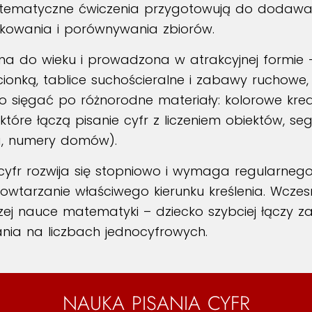
Systematyczne ćwiczenia przygotowują do dodawa
ądkowania i porównywania zbiorów.
do wieku i prowadzona w atrakcyjnej formie – po
cionką, tablice suchościeralne i zabawy ruchowe,
 sięgać po różnorodne materiały: kolorowe kredki
, które łączą pisanie cyfr z liczeniem obiektów,
da, numery domów).
 cyfr rozwija się stopniowo i wymaga regularnego
 powtarzanie właściwego kierunku kreślenia. Wcz
ej nauce matematyki – dziecko szybciej łączy zapi
ania na liczbach jednocyfrowych.
NAUKA PISANIA CYFR