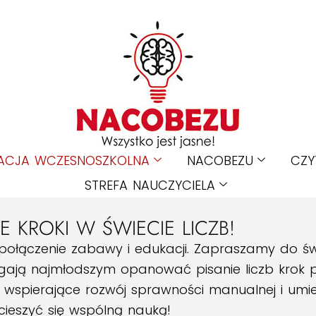
ACJA WCZESNOSZKOLNA
NACOBEZU
CZY
STREFA NAUCZYCIELA
E KROKI W ŚWIECIE LICZB!
połączenie zabawy i edukacji. Zapraszamy do ś
gają najmłodszym opanować pisanie liczb krok p
, wspierające rozwój sprawności manualnej i umi
cieszyć się wspólną nauką!