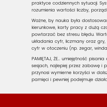
praktyce codziennych sytuacji. 
rozumienia wartości liczby, porz
Ważne, by nauka była dostosowana 
kierunkowe, karty pracy z dużą cz
powtarzać bez stresu błędu. Warto
układania cyfr, liczmany oraz gry
cyfr w otoczeniu (np. zegar, win
PAMIĘTAJ, ŻE… umiejętność pisania
sesjach, najlepiej przez zabawę i
przynosi wymierne korzyści w dalsz
pamięci i pewniej podejmuje dział