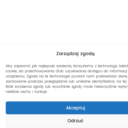
Zarządzaj zgodą
Aby zapewnić jak najlepsze wrażenia, korzystamy z technologii, takich
cookie, do przechowywania i/lub uzyskiwania dostępu do informacji
urządzeniu. Zgoda na te technologie pozwoli nam przetwarzać dane, 
zachowanie podczas przeglądania lub unikalne identyfikatory na tej s
Brak wyrażenia zgody lub wycofanie zgody może niekorzystnie wpły
niektóre cechy i funkcje.
Akceptuj
Odrzuć