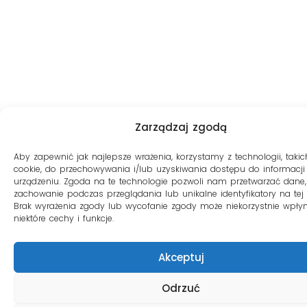
Zarządzaj zgodą
Aby zapewnić jak najlepsze wrażenia, korzystamy z technologii, takich
cookie, do przechowywania i/lub uzyskiwania dostępu do informacji
urządzeniu. Zgoda na te technologie pozwoli nam przetwarzać dane, 
zachowanie podczas przeglądania lub unikalne identyfikatory na tej s
Brak wyrażenia zgody lub wycofanie zgody może niekorzystnie wpły
niektóre cechy i funkcje.
Akceptuj
Odrzuć