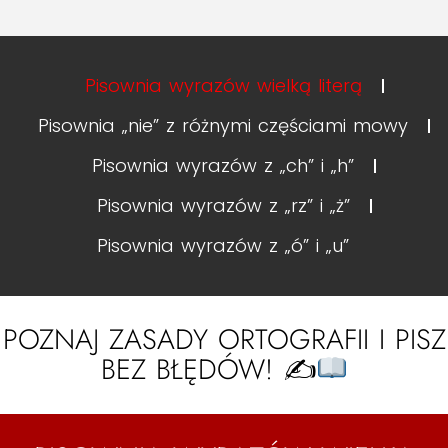
Pisownia wyrazów wielką literą
Pisownia „nie” z różnymi częściami mowy
Pisownia wyrazów z „ch” i „h”
Pisownia wyrazów z „rz” i „ż”
Pisownia wyrazów z „ó” i „u”
POZNAJ ZASADY ORTOGRAFII I PISZ
BEZ BŁĘDÓW! ✍