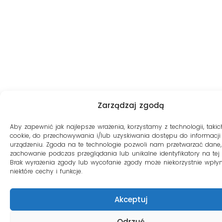
Zarządzaj zgodą
Aby zapewnić jak najlepsze wrażenia, korzystamy z technologii, takich
cookie, do przechowywania i/lub uzyskiwania dostępu do informacji
urządzeniu. Zgoda na te technologie pozwoli nam przetwarzać dane, 
zachowanie podczas przeglądania lub unikalne identyfikatory na tej s
Brak wyrażenia zgody lub wycofanie zgody może niekorzystnie wpły
niektóre cechy i funkcje.
Akceptuj
Odrzuć