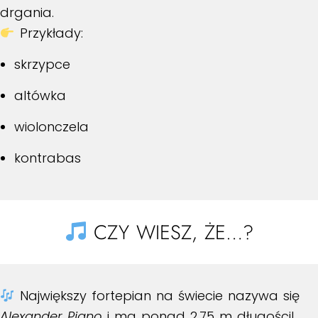
drgania.
Przykłady:
skrzypce
altówka
wiolonczela
kontrabas
CZY WIESZ, ŻE…?
Największy fortepian na świecie nazywa się
Alexander Piano
i ma ponad 2,75 m długości!