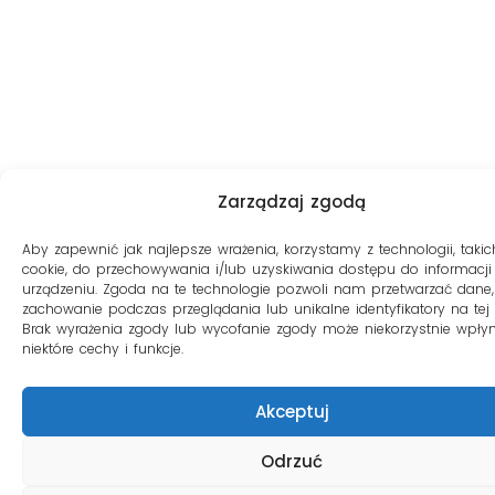
Zarządzaj zgodą
Aby zapewnić jak najlepsze wrażenia, korzystamy z technologii, takich
cookie, do przechowywania i/lub uzyskiwania dostępu do informacji
urządzeniu. Zgoda na te technologie pozwoli nam przetwarzać dane, 
zachowanie podczas przeglądania lub unikalne identyfikatory na tej s
Brak wyrażenia zgody lub wycofanie zgody może niekorzystnie wpły
niektóre cechy i funkcje.
Akceptuj
Odrzuć