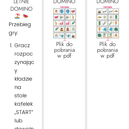
LETNIE
DOMINO
DOMINO
DOMINO
Przebieg
gry:
Plik do
Plik do
Gracz
pobrania
pobrania
rozpoc
w pdf
w pdf​
zynając
y
kładzie
na
stole
kafelek
„START”
lub
dowoln