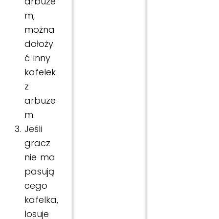
arbuze
m,
można
dołoży
ć inny
kafelek
z
arbuze
m.
Jeśli
gracz
nie ma
pasują
cego
kafelka,
losuje