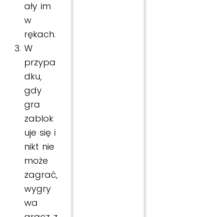
ały im
w
rękach.
W
przypa
dku,
gdy
gra
zablok
uje się i
nikt nie
może
zagrać,
wygry
wa
gracz z