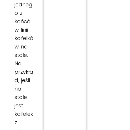
jedneg
o z
końcó
w linii
kafelkó
w na
stole.
Na
przykła
d, jeśli
na
stole
jest
kafelek
z