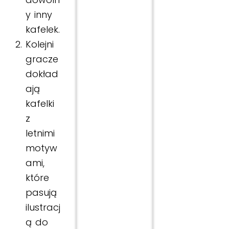
y inny
kafelek.
Kolejni
gracze
dokład
ają
kafelki
z
letnimi
motyw
ami,
które
pasują
ilustracj
ą do