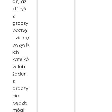
an, aż
któryś
z
graczy
pozbę
dzie się
wszystk
ich
kafelkó
w lub
żaden
z
graczy
nie
będzie
mógł