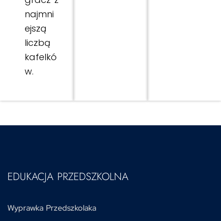
najmni
ejszą
liczbą
kafelkó
w.
EDUKACJA PRZEDSZKOLNA
Wyprawka Przedszkolaka