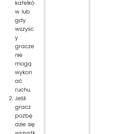
kafelkó
w lub
gdy
wszysc
y
gracze
nie
mogą
wykon
ać
ruchu.
Jeśli
gracz
pozbę
dzie się
wszystk