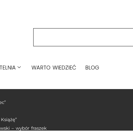
TELNIA
WARTO WIEDZIEĆ
BLOG
ec”
 Książę”
wski – wybór fraszek