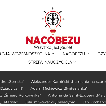
ACJA WCZESNOSZKOLNA
NACOBEZU
CZY
STREFA NAUCZYCIELA
edro „Zemsta”
Aleksander Kamiński „Kamienie na szani
ziady cz. II”
Adam Mickiewicz „Świtezianka”
z „Śmierć Pułkownika”
Antoine de Saint-Exupéry „Mały
„Latarnik”
Juliusz Słowacki „Balladyna”
Jan Kochano