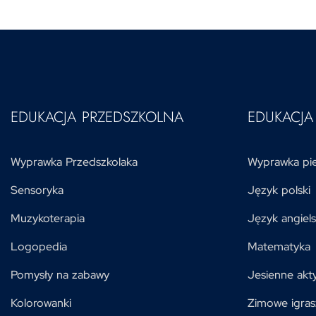
Jan Kochanowski – treny
EDUKACJA PRZEDSZKOLNA
EDUKACJ
Wyprawka Przedszkolaka
Wyprawka pie
Sensoryka
Język polski
Muzykoterapia
Język angiels
Logopedia
Matematyka
Pomysły na zabawy
Jesienne akt
Kolorowanki
Zimowe igras