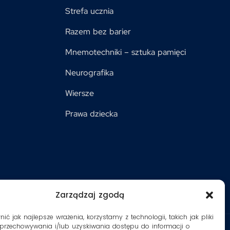
Strefa ucznia
Razem bez barier
Mnemotechniki – sztuka pamięci
Neurografika
Wiersze
Prawa dziecka
Zarządzaj zgodą
ć jak najlepsze wrażenia, korzystamy z technologii, takich jak pliki
 przechowywania i/lub uzyskiwania dostępu do informacji o