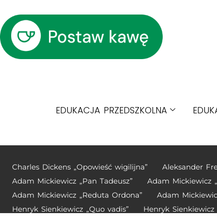
EDUKACJA PRZEDSZKOLNA
EDUK
Charles Dickens „Opowieść wigilijna”
Aleksander Fr
Adam Mickiewicz „Pan Tadeusz”
Adam Mickiewicz „D
Adam Mickiewicz „Reduta Ordona”
Adam Mickiewic
Henryk Sienkiewicz „Quo vadis”
Henryk Sienkiewicz 