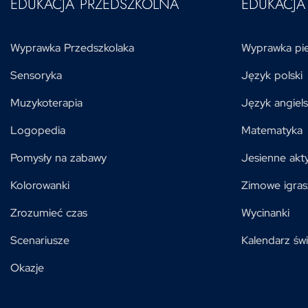
EDUKACJA PRZEDSZKOLNA
EDUKACJ
Wyprawka Przedszkolaka
Wyprawka pie
Sensoryka
Język polski
Muzykoterapia
Język angiels
Logopedia
Matematyka
Pomysły na zabawy
Jesienne akt
Kolorowanki
Zimowe igras
Zrozumieć czas
Wycinanki
Scenariusze
Kalendarz świ
Okazje