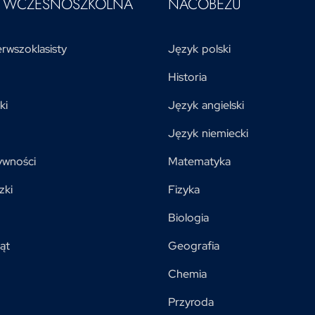
A WCZESNOSZKOLNA
NACOBEZU
rwszoklasisty
Język polski
Historia
ki
Język angielski
Język niemiecki
ywności
Matematyka
zki
Fizyka
Biologia
ąt
Geografia
Chemia
Przyroda