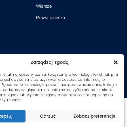
Wiersze
Prawa dziecka
Zarządzaj zgodą
ć jak najlepsze wrażenia, korzystamy z technologii, takich jak pliki
 przechowywania i/lub uzyskiwania dostępu do informacji o
. Zgoda na te technologie pozwoli nam przetwarzać dane, takie jak
 podczas przeglądania lub unikalne identyfikatory na tej stronie.
enia zgody lub wycofanie zgody może niekorzystnie wpłynąć na
chy i funkcje.
ceptuj
Odrzuć
Zobacz preferencje