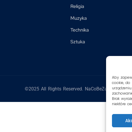
Religia
Muzyka
Technika
Sztuka
Aby zapewni
cookie, do
urządzeniu
©2025 All Rights Reserved. NaCoBeZu
zachowanie
Brak wyraż
niektóre ce
Ak