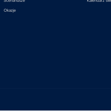
Scenariusze
Kalendarz świ
Okazje