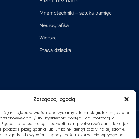
Razem bez barier
Mnemotechniki – sztuka pamięci
Neurografika
Wiersze
Prawa dziecka
Zarządzaj zgodą
ć jak najlepsze wrażenia, korzystamy z technologii, takich jak pliki
 przechowywania i/lub uzyskiwania dostępu do informacji o
. Zgoda na te technologie pozwoli nam przetwarzać dane, takie jak
 podczas przeglądania lub unikalne identyfikatory na tej stronie.
enia zgody lub wycofanie zgody może niekorzystnie wpłynąć na