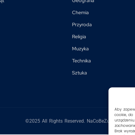
ąt
Geografia
Chemia
Przyroda
Religia
Muzyka
Technika
Sztuka
Aby zapewni
cookie, do
urządzeniu
©2025 All Rights Reserved. NaCoBeZu
zachowanie
Brak wyraż