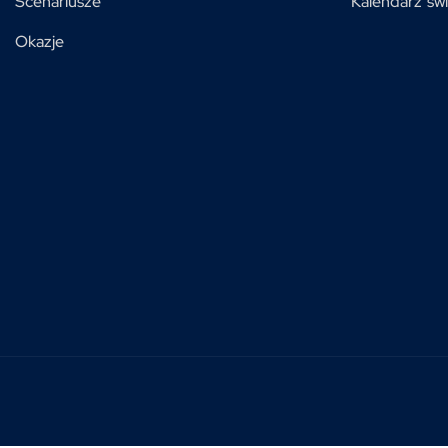
Scenariusze
Kalendarz świ
Okazje