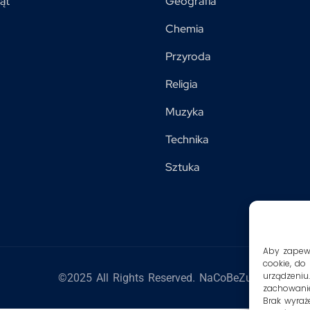
ąt
Geografia
Chemia
Przyroda
Religia
Muzyka
Technika
Sztuka
Aby zapewni
cookie, do
urządzeniu
©2025 All Rights Reserved. NaCoBeZu
zachowanie
Brak wyraż