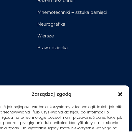
Razem bez barier
Mnemotechniki – sztuka pamięci
Neurografika
Wiersze
Prawa dziecka
Zarządzaj zgodą
ć jak najlepsze wrażenia, korzystamy z technologii, takich jak pliki
 przechowywania i/lub uzyskiwania dostępu do informacji o
. Zgoda na te technologie pozwoli nam przetwarzać dane, takie jak
 podczas przeglądania lub unikalne identyfikatory na tej stronie.
enia zgody lub wycofanie zgody może niekorzystnie wpłynąć na