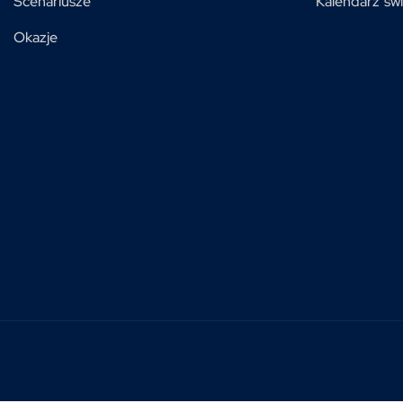
Scenariusze
Kalendarz świ
Okazje