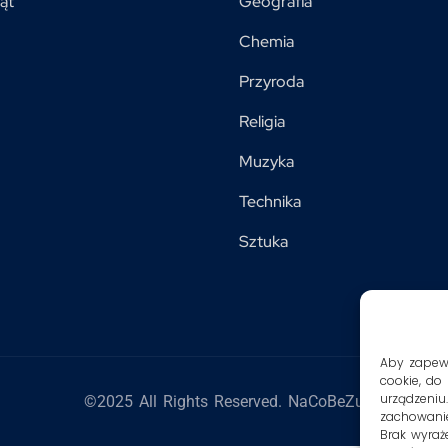
ąt
Geografia
Chemia
Przyroda
Religia
Muzyka
Technika
Sztuka
Aby zapewni
cookie, do
urządzeniu
©2025 All Rights Reserved. NaCoBeZu
zachowanie
Brak wyraż