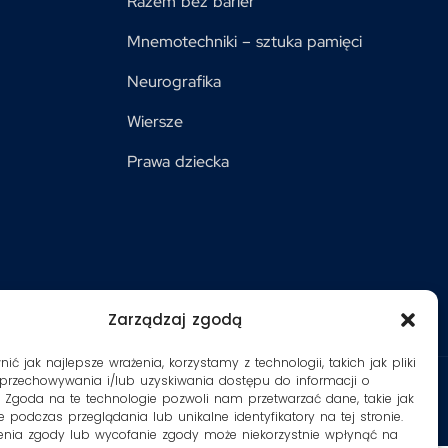
Razem bez barier
Mnemotechniki – sztuka pamięci
Neurografika
Wiersze
Prawa dziecka
Zarządzaj zgodą
ć jak najlepsze wrażenia, korzystamy z technologii, takich jak pliki
 przechowywania i/lub uzyskiwania dostępu do informacji o
. Zgoda na te technologie pozwoli nam przetwarzać dane, takie jak
 podczas przeglądania lub unikalne identyfikatory na tej stronie.
enia zgody lub wycofanie zgody może niekorzystnie wpłynąć na