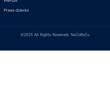
Wiersze
Prawa dziecka
©2025 All Rights Reserved. NaCoBeZu