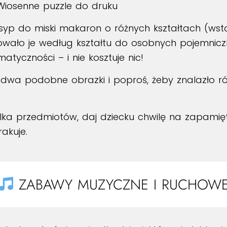
Wiosenne puzzle do druku
yp do miski makaron o różnych kształtach (wstążki,
wało je według kształtu do osobnych pojemnicz
tyczności – i nie kosztuje nic!
dwa podobne obrazki i poproś, żeby znalazło różn
ilka przedmiotów, daj dziecku chwilę na zapamięta
akuje.
ZABAWY MUZYCZNE I RUCHOW