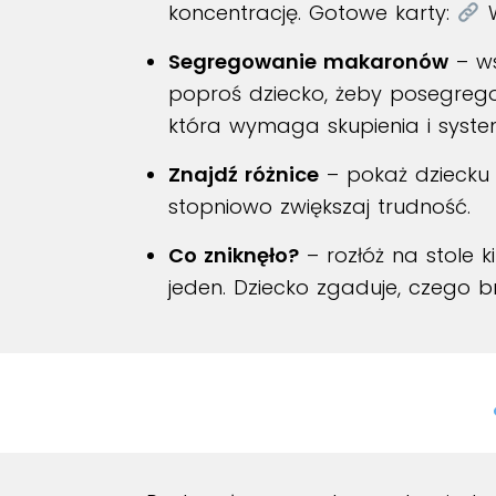
koncentrację. Gotowe karty:
Segregowanie makaronów
– ws
poproś dziecko, żeby posegrego
która wymaga skupienia i systema
Znajdź różnice
– pokaż dziecku 
stopniowo zwiększaj trudność.
Co zniknęło?
– rozłóż na stole k
jeden. Dziecko zgaduje, czego br