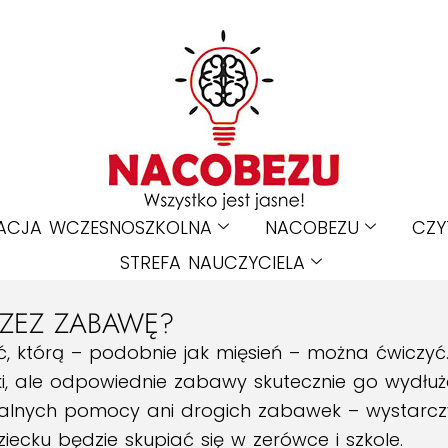
ACJA WCZESNOSZKOLNA
NACOBEZU
CZY
STREFA NAUCZYCIELA
RZEZ ZABAWĘ?
, którą – podobnie jak mięsień – można ćwiczyć
ótki, ale odpowiednie zabawy skutecznie go wydłuż
lnych pomocy ani drogich zabawek – wystarczy 
ziecku będzie skupiać się w zerówce i szkole.