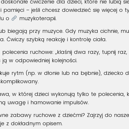
oskonałe ćwiczenie dla dzieci, które nie lubią sie
pamięci – jeśli chcesz dowiedzieć się więcej o 
ułu o
muzykoterapii
.
lub biegają przy muzyce. Gdy muzyka cichnie, m
. Ćwiczy szybką reakcję i kontrolę ciała.
polecenia ruchowe: „klaśnij dwa razy, tupnij raz,
ją w odpowiedniej kolejności.
kuje rytm (np. w dłonie lub na bębnie), dziecko
 skomplikowany.
a, w której dzieci wykonują tylko te polecenia,
wną uwagę i hamowanie impulsów.
wne zabawy ruchowe z dziećmi? Zajrzyj do nasz
je z dokładnym opisem.