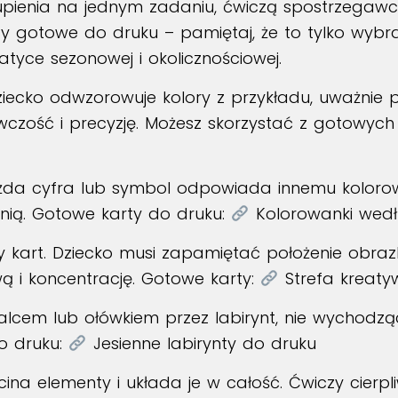
pienia na jednym zadaniu, ćwiczą spostrzegawczoś
cy gotowe do druku – pamiętaj, że to tylko wybr
tyce sezonowej i okolicznościowej.
iecko odwzorowuje kolory z przykładu, uważnie 
wczość i precyzję. Możesz skorzystać z gotowych
da cyfra lub symbol odpowiada innemu kolorowi.
z nią. Gotowe karty do druku:
Kolorowanki wed
 kart. Dziecko musi zapamiętać położenie obraz
ą i koncentrację. Gotowe karty:
Strefa kreat
cem lub ołówkiem przez labirynt, nie wychodząc p
do druku:
Jesienne labirynty do druku
ina elementy i układa je w całość. Ćwiczy cierpli