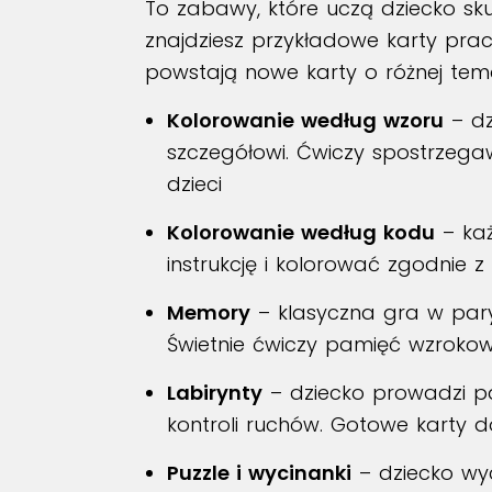
To zabawy, które uczą dziecko sku
znajdziesz przykładowe karty pra
powstają nowe karty o różnej tema
Kolorowanie według wzoru
– dz
szczegółowi. Ćwiczy spostrzega
dzieci
Kolorowanie według kodu
– każ
instrukcję i kolorować zgodnie 
Memory
– klasyczna gra w pary
Świetnie ćwiczy pamięć wzrokow
Labirynty
– dziecko prowadzi pal
kontroli ruchów. Gotowe karty 
Puzzle i wycinanki
– dziecko wyc