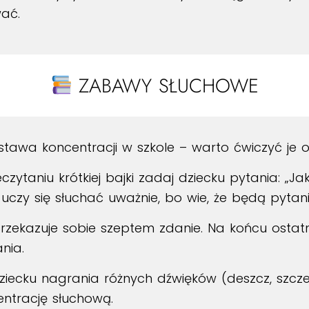
wać.
ZABAWY SŁUCHOWE
tawa koncentracji w szkole – warto ćwiczyć je o
zytaniu krótkiej bajki zadaj dziecku pytania: „J
 uczy się słuchać uważnie, bo wie, że będą pytani
 przekazuje sobie szeptem zdanie. Na końcu osta
nia.
iecku nagrania różnych dźwięków (deszcz, szcze
entrację słuchową.