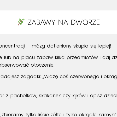
ZABAWY NA DWORZE
oncentracji – mózg dotleniony skupia się lepiej!
e lub na placu zabaw kilka przedmiotów i daj dzi
 obserwować otoczenie.
dajesz zagadki: „Widzę coś czerwonego i okrągłe
r z pachołków, skakanek czy kijków i opisz dziec
„zbieramy tylko liście żółte i tylko okrągłe kamyki