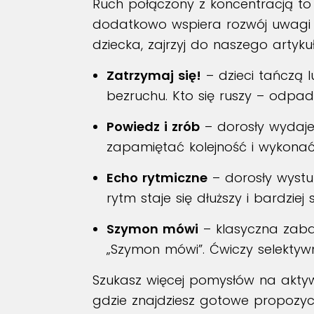
Ruch połączony z koncentracją to d
dodatkowo wspiera rozwój uwagi i 
dziecka, zajrzyj do naszego artyk
Zatrzymaj się!
– dzieci tańczą 
bezruchu. Kto się ruszy – odpada
Powiedz i zrób
– dorosły wydaje 
zapamiętać kolejność i wykonać 
Echo rytmiczne
– dorosły wystu
rytm staje się dłuższy i bardziej
Szymon mówi
– klasyczna zabaw
„Szymon mówi”. Ćwiczy selekty
Szukasz więcej pomysłów na akty
gdzie znajdziesz gotowe propozyc