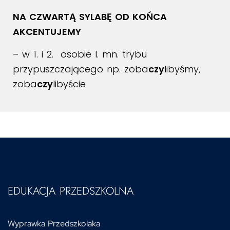
NA CZWARTĄ SYLABĘ OD KOŃCA
AKCENTUJEMY
– w 1. i 2. osobie l. mn. trybu
przypuszczającego np. zoba
czy
libyśmy,
zoba
czy
libyście
EDUKACJA PRZEDSZKOLNA
Wyprawka Przedszkolaka