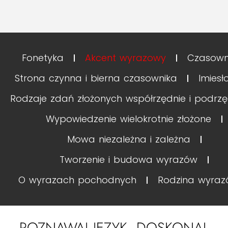
Fonetyka
Akcent wyrazowy
Czasown
Strona czynna i bierna czasownika
Imiesł
Rodzaje zdań złożonych współrzędnie i podrzę
Wypowiedzenie wielokrotnie złożone
Mowa niezależna i zależna
Tworzenie i budowa wyrazów
O wyrazach pochodnych
Rodzina wyra
POZNAWAJ JĘZYK, DOSKONAL