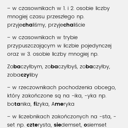
– w czasownikach w 1. i 2. osobie liczby
mnogiej czasu przeszłego np.
przyje
cha
liśmy, przyje
cha
liście
– w czasownikach w trybie
przypuszczającym w liczbie pojedynczej
oraz w 3. osobie liczby mnogiej np.
Zo
ba
czyłbym, zo
ba
czyłbyś, zo
ba
czyłby,
zoba
czy
liby
– w rzeczownikach pochodzenia obcego,
który zakończone są na -ika, -yka np.
bo
ta
nika,
fi
zyka, A
me
ryka
– w liczebnikach zakończonych na -sta, -
set np.
czte
rysta,
sie
demset,
o
siemset