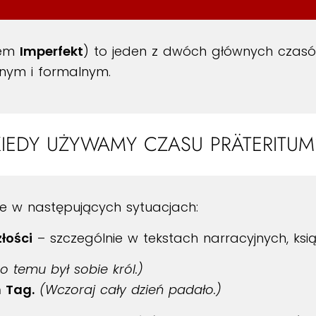
sem
Imperfekt
) to jeden z dwóch głównych czasów
anym i formalnym.
KIEDY UŻYWAMY CZASU PRÄTERITUM
e w następujących sytuacjach:
łości
– szczególnie w tekstach narracyjnych, ksią
 temu był sobie król.)
 Tag.
(Wczoraj cały dzień padało.)