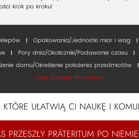
ości krok po kroku!
sklepów
Opakowania/Jednostki miar i wag
we
Pory dnia/Okoliczniki/Podawanie czasu
enie domu/Określenie położenia przedmiotów
Czas przeszły Präteritum
 KTÓRE UŁATWIĄ CI NAUKĘ I KOMU
S PRZESZŁY PRÄTERITUM PO NIEMI