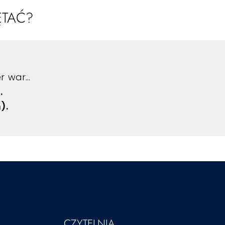
TAĆ?
er war…
.
).
CZYTELNIA