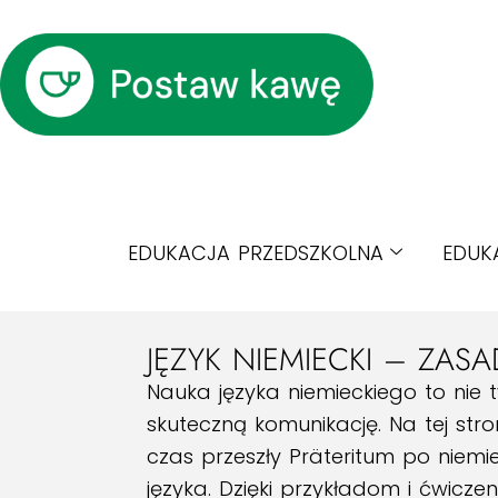
EDUKACJA PRZEDSZKOLNA
EDUK
JĘZYK NIEMIECKI – ZAS
Nauka języka niemieckiego to nie 
skuteczną komunikację. Na tej str
czas przeszły Präteritum po nie
języka. Dzięki przykładom i ćwicze