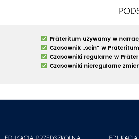
POD
Präteritum używamy w narracji,
Czasownik „sein” w Präteritum
Czasowniki regularne w Präter
Czasowniki nieregularne zmien
EDUKACJA PRZEDSZKOLNA
EDUKACJ