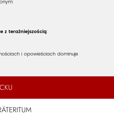
ionym:
e z teraźniejszością
:
omościach i opowieściach dominuje
ECKU
RÄTERITUM