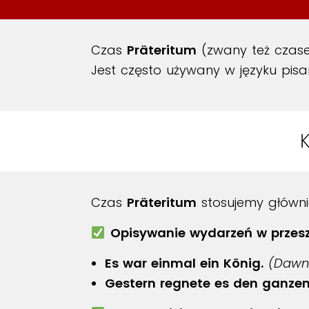
Czas
Präteritum
(zwany też cza
Jest często używany w języku pis
Czas
Präteritum
stosujemy główni
Opisywanie wydarzeń w przesz
Es war einmal ein König.
(Dawno
Gestern regnete es den ganzen