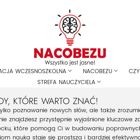
ACJA WCZESNOSZKOLNA
NACOBEZU
CZY
STREFA NAUCZYCIELA
ADY, KTÓRE WARTO ZNAĆ!
tylko poznawanie nowych słów, ale także zrozumie
onie znajdziesz przystępnie wyjaśnione kluczowe 
miecku, które pomogą Ci w budowaniu poprawnych
niom nauka staje się prostsza i bardziej efektywn