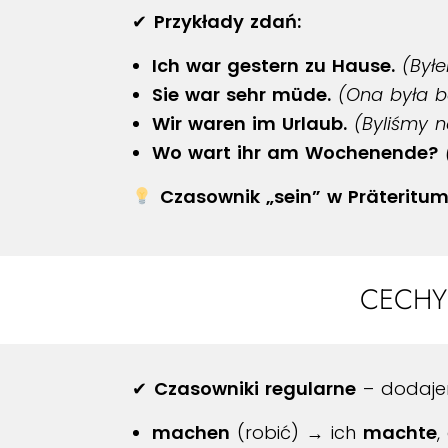
✔
Przykłady zdań:
Ich war gestern zu Hause.
(Był
Sie war sehr müde.
(Ona była b
Wir waren im Urlaub.
(Byliśmy 
Wo wart ihr am Wochenende?
Czasownik „sein” w Präteritum
CECHY
✔
Czasowniki regularne
– dodaje
machen
(robić) → ich
machte
,