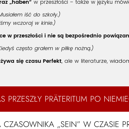
oraz „haben”
w przeszłości – także w języku mów
Musiałem iść do szkoły.)
iśmy wczoraj w kinie.)
e w przeszłości i nie są bezpośrednio powiązan
Kiedyś często grałem w piłkę nożną.)
żywa się czasu Perfekt
, ale w literaturze, wiad
S PRZESZŁY PRÄTERITUM PO NIEMI
CZASOWNIKA „SEIN” W CZASIE P