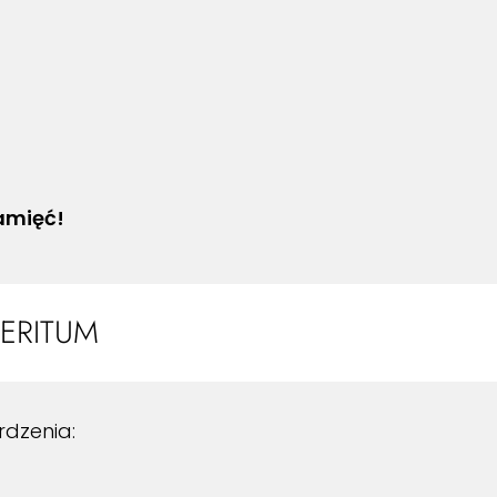
amięć!
ERITUM
dzenia: