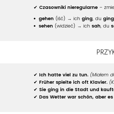
✔
Czasowniki nieregularne
– zmie
gehen
(iść) → ich
ging
, du
ging
sehen
(widzieć) → ich
sah
, du
s
PRZY
✔
Ich hatte viel zu tun.
(Miałem du
✔
Früher spielte ich oft Klavier.
(K
✔
Sie ging in die Stadt und kauft
✔
Das Wetter war schön, aber es 