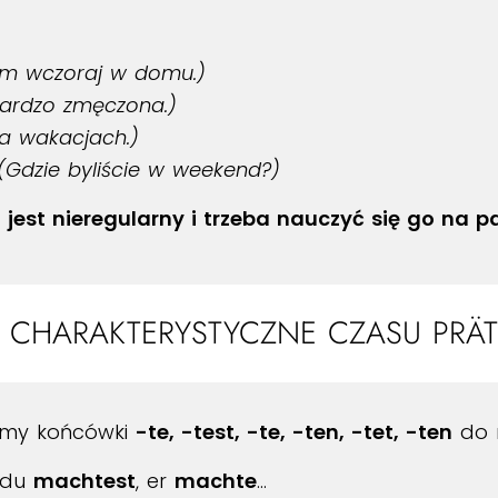
em wczoraj w domu.)
ardzo zmęczona.)
na wakacjach.)
(Gdzie byliście w weekend?)
 jest nieregularny i trzeba nauczyć się go na p
 CHARAKTERYSTYCZNE CZASU PRÄT
my końcówki
-te, -test, -te, -ten, -tet, -ten
do r
 du
machtest
, er
machte
…