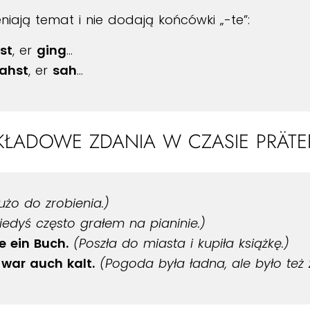
niają temat i nie dodają końcówki „-te”:
st
, er
ging
…
ahst
, er
sah
…
KŁADOWE ZDANIA W CZASIE PRÄTE
żo do zrobienia.)
iedyś często grałem na pianinie.)
e ein Buch.
(Poszła do miasta i kupiła książkę.)
war auch kalt.
(Pogoda była ładna, ale było też 