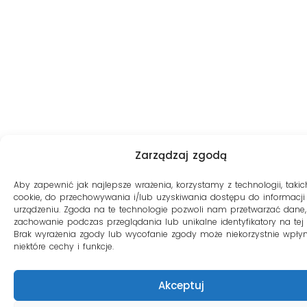
Zarządzaj zgodą
Aby zapewnić jak najlepsze wrażenia, korzystamy z technologii, takich
cookie, do przechowywania i/lub uzyskiwania dostępu do informacji
urządzeniu. Zgoda na te technologie pozwoli nam przetwarzać dane, 
zachowanie podczas przeglądania lub unikalne identyfikatory na tej s
Brak wyrażenia zgody lub wycofanie zgody może niekorzystnie wpły
niektóre cechy i funkcje.
Akceptuj