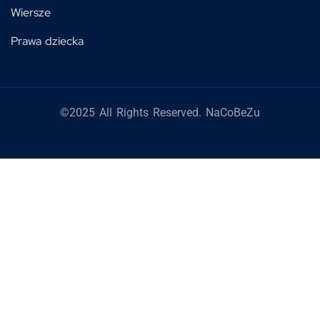
Wiersze
Prawa dziecka
©2025 All Rights Reserved. NaCoBeZu