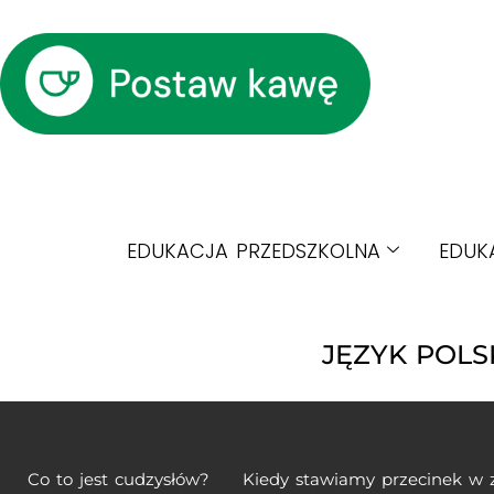
EDUKACJA PRZEDSZKOLNA
EDUK
JĘZYK POLS
Co to jest cudzysłów?
Kiedy stawiamy przecinek w 