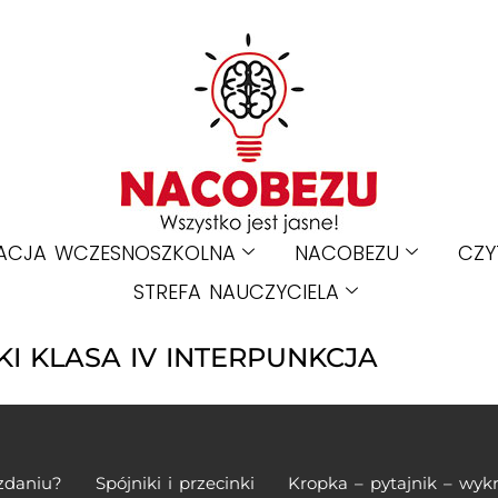
ACJA WCZESNOSZKOLNA
NACOBEZU
CZY
STREFA NAUCZYCIELA
KI KLASA IV INTERPUNKCJA
zdaniu?
Spójniki i przecinki
Kropka – pytajnik – wyk