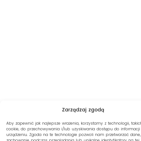
Zarządzaj zgodą
Aby zapewnić jak najlepsze wrażenia, korzystamy z technologii, takich
cookie, do przechowywania i/lub uzyskiwania dostępu do informacji
urządzeniu. Zgoda na te technologie pozwoli nam przetwarzać dane, 
zachowanie podczas przeglądania lub unikalne identyfikatory na tej s