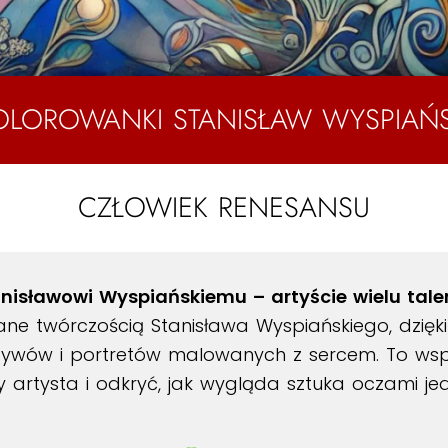
OLOROWANKI STANISŁAW WYSPIAŃS
CZŁOWIEK RENESANSU
nisławowi Wyspiańskiemu – artyście wielu tale
ane twórczością Stanisława Wyspiańskiego, dzięki
motywów i portretów malowanych z sercem. To wsp
y artysta i odkryć, jak wygląda sztuka oczami j