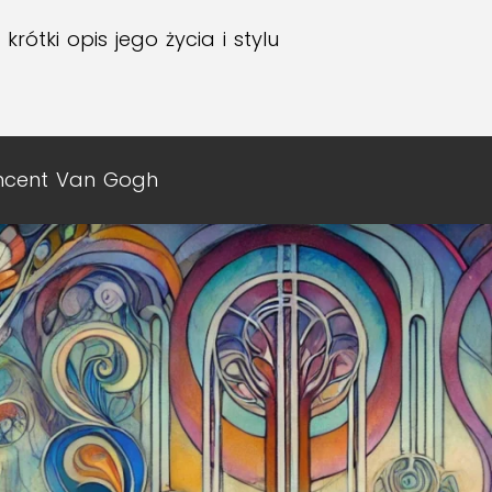
ótki opis jego życia i stylu
ncent Van Gogh