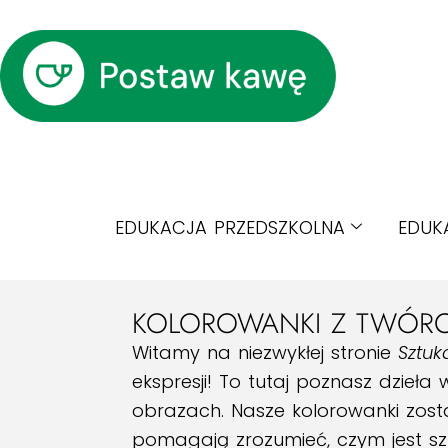
EDUKACJA PRZEDSZKOLNA
EDUK
KOLOROWANKI Z TWÓRCZ
Witamy na niezwykłej stronie
Sztuk
ekspresji! To tutaj poznasz dzieł
obrazach. Nasze kolorowanki zost
pomagają zrozumieć, czym jest szt