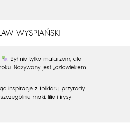
ŁAW WYSPIAŃSKI
w
. Był nie tylko malarzem, ale
roku. Nazywany jest „człowiekiem
iąc inspiracje z folkloru, przyrody
zególnie maki, lilie i irysy