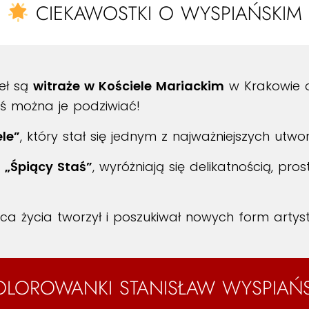
CIEKAWOSTKI O WYSPIAŃSKIM
eł są
witraże w Kościele Mariackim
w Krakowie o
iś można je podziwiać!
le”
, który stał się jednym z najważniejszych utworów
k
„Śpiący Staś”
, wyróżniają się delikatnością, pro
ca życia tworzył i poszukiwał nowych form artys
OLOROWANKI STANISŁAW WYSPIAŃS