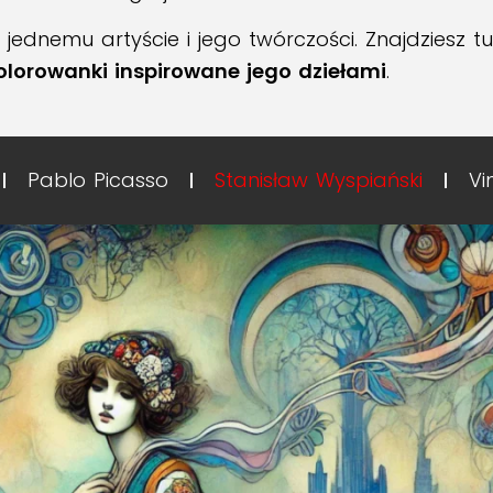
dnemu artyście i jego twórczości. Znajdziesz tu kr
olorowanki inspirowane jego dziełami
.
Pablo Picasso
Stanisław Wyspiański
Vi