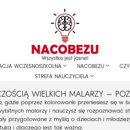
ACJA WCZESNOSZKOLNA
NACOBEZU
CZY
STREFA NAUCZYCIELA
OŚCIĄ WIELKICH MALARZY – POZN
a
, gdzie poprzez kolorowanki przeniesiesz się w ś
a wybitnych malarzy i nauczysz się rozpoznawać st
ały przygotowane z myślą o dzieciach i młodzie
uka i dlaczego jest tak ważna.