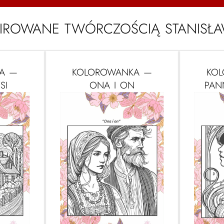
IROWANE TWÓRCZOŚCIĄ STANISŁ
A —
KOLOROWANKA —
KO
SI
ONA I ON
PAN