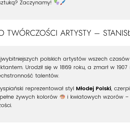
sztuką? Zaczynamy!
O TWÓRCZOŚCI ARTYSTY – STANIS
ajwybitniejszych polskich artystów wszech czasó
ktantem. Urodził się w 1869 roku, a zmarł w 1907 
chstronność talentów.
yspiański reprezentował styl
Młodej Polski
, czerp
ą pełne żywych kolorów
i kwiatowych wzorów – szc
ości.