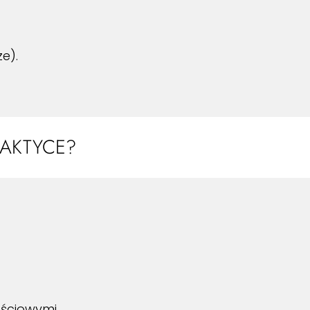
e).
AKTYCE?
ściowymi.