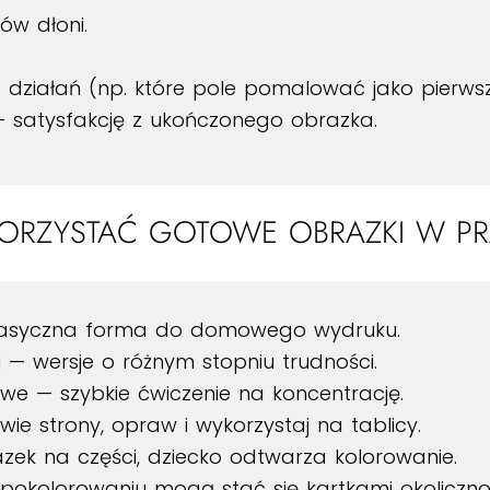
ów dłoni.
działań (np. które pole pomalować jako pierwsz
— satysfakcję z ukończonego obrazka.
KORZYSTAĆ GOTOWE OBRAZKI W PR
klasyczna forma do domowego wydruku.
— wersje o różnym stopniu trudności.
e — szybkie ćwiczenie na koncentrację.
e strony, opraw i wykorzystaj na tablicy.
zek na części, dziecko odtwarza kolorowanie.
 pokolorowaniu mogą stać się kartkami okoliczno