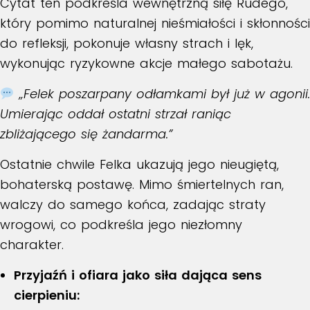
Cytat ten podkreśla wewnętrzną siłę Rudego,
który pomimo naturalnej nieśmiałości i skłonności
do refleksji, pokonuje własny strach i lęk,
wykonując ryzykowne akcje małego sabotażu.
„Felek poszarpany odłamkami był już w agonii.
Umierając oddał ostatni strzał raniąc
zbliżającego się żandarma.”
Ostatnie chwile Felka ukazują jego nieugiętą,
bohaterską postawę. Mimo śmiertelnych ran,
walczy do samego końca, zadając straty
wrogowi, co podkreśla jego niezłomny
charakter.
Przyjaźń i ofiara jako siła dająca sens
cierpieniu: