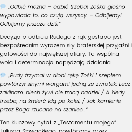
„Odbić można – odbić trzeba! Zośka głośno
wypowiada to, co czują wszyscy. – Odbijemy!
Odbijemy jeszcze dziś!”
Decyzja o odbiciu Rudego z rąk gestapo jest
bezpośrednim wyrazem siły braterskiej przyjaźni i
gotowości do największej ofiary. To wspólna
wola i determinacja napędzają działania.
„Rudy trzymał w dłoni rękę Zośki i szeptem
powtórzył sinymi wargami jedną ze zwrotek: Lecz
zaklinam, niech żywi nie tracą nadziei / A kiedy
trzeba, na śmierć idą po kolei, / Jak kamienie
przez Boga rzucane na szaniec…”
Ten kluczowy cytat z „Testamentu mojego”
Juliusza Słowackiego, powtórzony przez