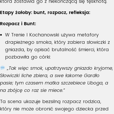
która zostawia go z niekończącą się tęsknotą.
Etapy żałoby: bunt, rozpacz, refleksja:
Rozpacz i Bunt:
W
Trenie I
Kochanowski używa metafory
drapieżnego smoka, który zabiera słowiczki z
gniazda, by opisać brutalność śmierci, która
pozbawiła go córki:
„Tak więc smok, upatrzywszy gniazdo kryjome,
Słowiczki liche zbiera, a swe łakome Gardło
pasie; tym czasem matka szczebiece Uboga, a
na zbójcę co raz sie miece.”
Ta scena ukazuje bezsilną rozpacz rodzica,
który nie może obronić swojego dziecka przed