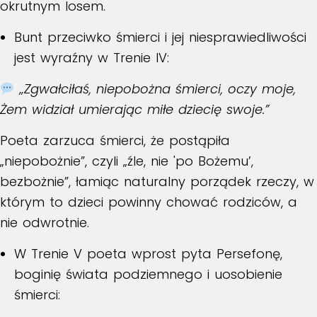
okrutnym losem.
Bunt przeciwko śmierci i jej niesprawiedliwości
jest wyraźny w
Trenie IV
:
„Zgwałciłaś, niepobożna śmierci, oczy moje,
Żem widział umierając miłe dziecię swoje.”
Poeta zarzuca śmierci, że postąpiła
„niepobożnie”, czyli „źle, nie 'po Bożemu’,
bezbożnie”, łamiąc naturalny porządek rzeczy, w
którym to dzieci powinny chować rodziców, a
nie odwrotnie.
W
Trenie V
poeta wprost pyta Persefonę,
boginię świata podziemnego i uosobienie
śmierci: