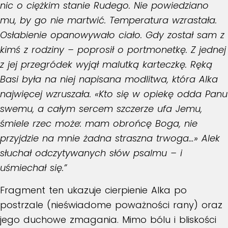
nic o ciężkim stanie Rudego. Nie powiedziano
mu, by go nie martwić. Temperatura wzrastała.
Osłabienie opanowywało ciało. Gdy został sam z
kimś z rodziny – poprosił o portmonetkę. Z jednej
z jej przegródek wyjął malutką karteczkę. Ręką
Basi była na niej napisana modlitwa, która Alka
najwięcej wzruszała. «Kto się w opiekę odda Panu
swemu, a całym sercem szczerze ufa Jemu,
śmiele rzec może: mam obrońcę Boga, nie
przyjdzie na mnie żadna straszna trwoga…» Alek
słuchał odczytywanych słów psalmu – i
uśmiechał się.”
Fragment ten ukazuje cierpienie Alka po
postrzale (nieświadome poważności rany) oraz
jego duchowe zmagania. Mimo bólu i bliskości