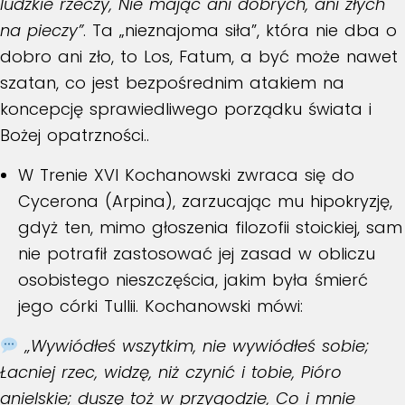
ludzkie rzeczy, Nie mając ani dobrych, ani złych
na pieczy”
. Ta „nieznajoma siła”, która nie dba o
dobro ani zło, to Los, Fatum, a być może nawet
szatan, co jest bezpośrednim atakiem na
koncepcję sprawiedliwego porządku świata i
Bożej opatrzności..
W
Trenie XVI
Kochanowski zwraca się do
Cycerona (Arpina), zarzucając mu hipokryzję,
gdyż ten, mimo głoszenia filozofii stoickiej, sam
nie potrafił zastosować jej zasad w obliczu
osobistego nieszczęścia, jakim była śmierć
jego córki Tullii. Kochanowski mówi:
„Wywiódłeś wszytkim, nie wywiódłeś sobie;
Łacniej rzec, widzę, niż czynić i tobie, Pióro
anielskie; duszę toż w przygodzie, Co i mnie