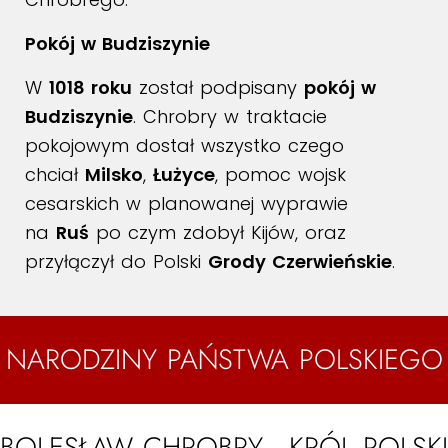
Pokój w Budziszynie
W
1018 roku
został podpisany
pokój w
Budziszynie
. Chrobry w traktacie
pokojowym dostał wszystko czego
chciał
Milsko
,
Łużyce
, pomoc wojsk
cesarskich w planowanej wyprawie
na
Ruś
po czym zdobył Kijów, oraz
przyłączył do Polski
Grody Czerwieńskie
.
NARODZINY PAŃSTWA POLSKIEGO
BOLESŁAW CHROBRY - KRÓL POLSKI