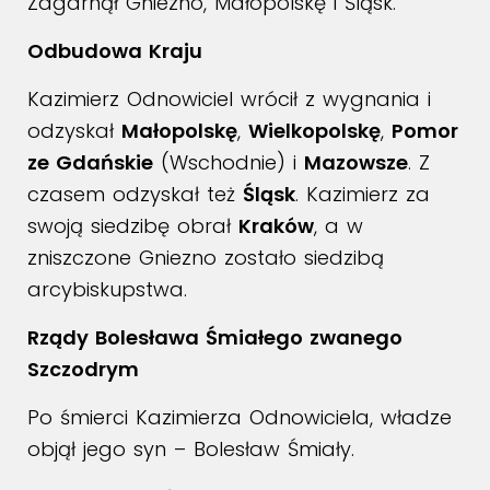
Zagarnął Gniezno, Małopolskę i Śląsk.
Odbudowa Kraju
Kazimierz Odnowiciel wrócił z wygnania i
odzyskał
Małopolskę
,
Wielkopolskę
,
Pomor
ze Gdańskie
(Wschodnie) i
Mazowsze
. Z
czasem odzyskał też
Śląsk
. Kazimierz za
swoją siedzibę obrał
Kraków
, a w
zniszczone Gniezno zostało siedzibą
arcybiskupstwa.
Rządy Bolesława Śmiałego zwanego
Szczodrym
Po śmierci Kazimierza Odnowiciela, władze
objął jego syn – Bolesław Śmiały.