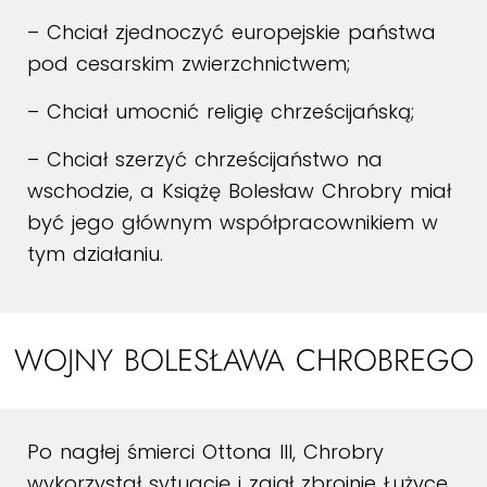
– Chciał zjednoczyć europejskie państwa
pod cesarskim zwierzchnictwem;
– Chciał umocnić religię chrześcijańską;
– Chciał szerzyć chrześcijaństwo na
wschodzie, a Książę Bolesław Chrobry miał
być jego głównym współpracownikiem w
tym działaniu.
WOJNY BOLESŁAWA CHROBREGO
Po nagłej śmierci Ottona III, Chrobry
wykorzystał sytuację i zajął zbrojnie Łużyce,