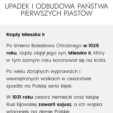
UPADEK I ODBUDOWA PAŃSTWA
PIERWSZYCH PIASTÓW
Rządy Mieszka II
Po śmierci Bolesława Chrobrego
w 1025
roku
, rządy objął jego syn,
Mieszko II
, który
w tym samym roku koronował się na króla.
Po wielu zbrojnych wyprawach i
wewnętrznych walkach w cesarstwie
spadła na Polskę seria klęsk.
W
1031 roku
cesarz niemiecki oraz książę
Rusi Kijowskiej
zawarli sojusz
, a ich wojska
wtargnęły na ziemie Polskie.