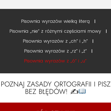
Pisownia wyrazów wielką literą
Pisownia „nie” z różnymi częściami mowy
Pisownia wyrazów z „ch” i „h”
Pisownia wyrazów z „rz” i „ż”
Pisownia wyrazów z „ó” i „u”
POZNAJ ZASADY ORTOGRAFII I PISZ
BEZ BŁĘDÓW! ✍