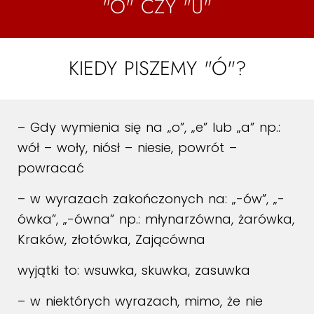
"Ó" CZY "U"
KIEDY PISZEMY "Ó"?
– Gdy wymienia się na „o”, „e” lub „a” np.:
wół – woły, niósł – niesie, powrót –
powracać
– w wyrazach zakończonych na: „-ów”, „-
ówka”, „-ówna” np.: młynarzówna, żarówka,
Kraków, złotówka, Zającówna
wyjątki to: wsuwka, skuwka, zasuwka
– w niektórych wyrazach, mimo, że nie