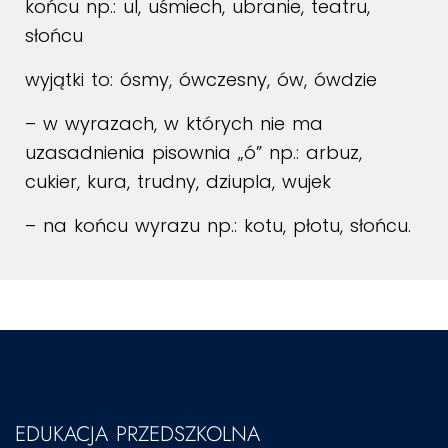
końcu np.: ul, uśmiech, ubranie, teatru,
słońcu
wyjątki to: ósmy, ówczesny, ów, ówdzie
– w wyrazach, w których nie ma
uzasadnienia pisownia „ó” np.: arbuz,
cukier, kura, trudny, dziupla, wujek
– na końcu wyrazu np.: kotu, płotu, słońcu.
EDUKACJA PRZEDSZKOLNA