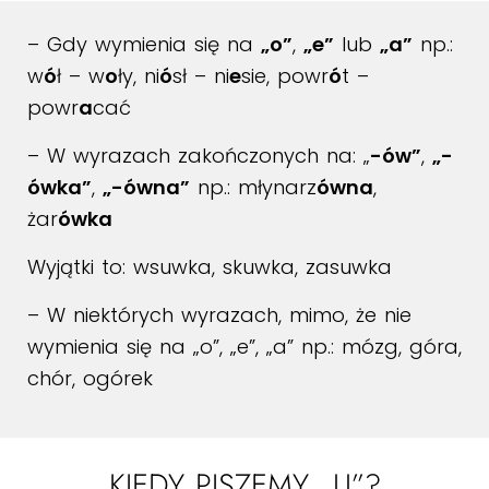
– Gdy wymienia się na
„o”
,
„e”
lub
„a”
np.:
w
ó
ł – w
o
ły, ni
ó
sł – ni
e
sie, powr
ó
t –
powr
a
cać
– W wyrazach zakończonych na: „
-ów”
,
„-
ówka”
,
„-ówna”
np.: młynarz
ówna
,
żar
ówka
Wyjątki to: wsuwka, skuwka, zasuwka
– W niektórych wyrazach, mimo, że nie
wymienia się na „o”, „e”, „a” np.: mózg, góra,
chór, ogórek
KIEDY PISZEMY „U”?