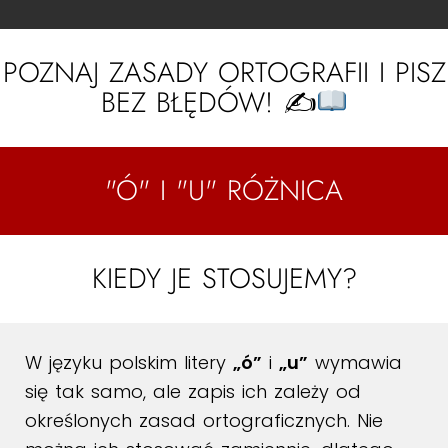
POZNAJ ZASADY ORTOGRAFII I PISZ
BEZ BŁĘDÓW! ✍
"Ó" I "U" RÓŻNICA
KIEDY JE STOSUJEMY?
W języku polskim litery
„ó”
i
„u”
wymawia
się tak samo, ale zapis ich zależy od
określonych zasad ortograficznych. Nie