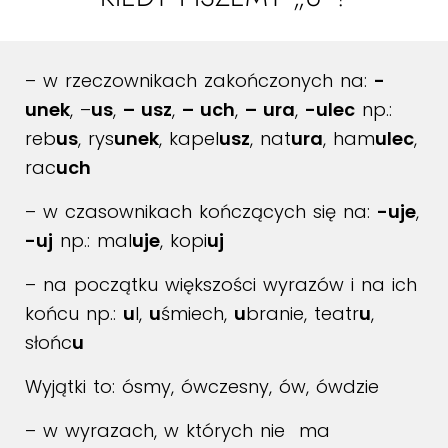
– w rzeczownikach zakończonych na:
-
unek
, –
us
,
– usz
,
– uch
,
– ura
,
-ulec
np.:
reb
us
, rys
unek
, kapel
usz
, nat
ura
, ham
ulec
,
rac
uch
– w czasownikach kończących się na:
-uje
,
-uj
np.: mal
uje
, kopi
uj
– na początku większości wyrazów i na ich
końcu np.:
u
l,
u
śmiech,
u
branie, teatr
u
,
słońc
u
Wyjątki to: ósmy, ówczesny, ów, ówdzie
– w wyrazach, w których nie ma