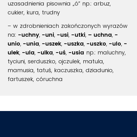
uzasadnienia pisownia „ó” np.: arbuz,
cukier, kura, trudny
– w zdrobnieniach zakończonych wyrazów
na:
-uchny
,
-uni
,
-usi
,
-utki
,
– uchna
,
-
unio
,
-unia
,
-uszek
,
-uszka
,
-uszko
,
-ulo
,
-
ulek
,
-ula
,
-ulka
,
-uś
,
-usia
np.: maluchny,
tyciuni, serduszko, ojczulek, matula,
mamusia, tatuś, kaczuszka, dziadunio,
fartuszek, córuchna