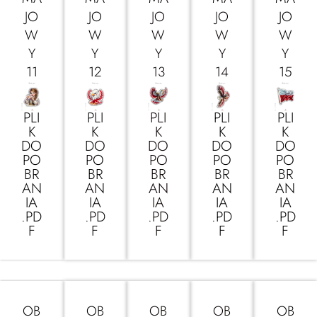
JO
JO
JO
JO
JO
W
W
W
W
W
Y
Y
Y
Y
Y
11
12
13
14
15
PLI
PLI
PLI
PLI
PLI
K
K
K
K
K
DO
DO
DO
DO
DO
PO
PO
PO
PO
PO
BR
BR
BR
BR
BR
AN
AN
AN
AN
AN
IA
IA
IA
IA
IA
.PD
.PD
.PD
.PD
.PD
F
F
F
F
F
OB
OB
OB
OB
OB