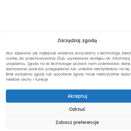
Zarządzaj zgodą
Aby zapewnić jak najlepsze wrażenia, korzystamy z technologii, takich
cookie, do przechowywania i/lub uzyskiwania dostępu do informacji
urządzeniu. Zgoda na te technologie pozwoli nam przetwarzać dane, 
zachowanie podczas przeglądania lub unikalne identyfikatory na tej s
Brak wyrażenia zgody lub wycofanie zgody może niekorzystnie wpły
niektóre cechy i funkcje.
Akceptuj
Odrzuć
Zobacz preferencje