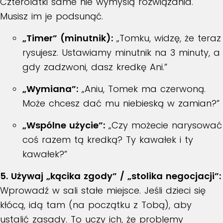
Czterolatki same nie wymyślą rozwiązania.
Musisz im je podsunąć.
„Timer” (minutnik):
„Tomku, widzę, że teraz
rysujesz. Ustawiamy minutnik na 3 minuty, a
gdy zadzwoni, dasz kredkę Ani.”
„Wymiana”:
„Aniu, Tomek ma czerwoną.
Może chcesz dać mu niebieską w zamian?”
„Wspólne użycie”:
„Czy możecie narysować
coś razem tą kredką? Ty kawałek i ty
kawałek?”
5. Używaj „kącika zgody” / „stolika negocjacji”:
Wprowadź w sali stałe miejsce. Jeśli dzieci się
kłócą, idą tam (na początku z Tobą), aby
ustalić zasady. To uczy ich, że problemy