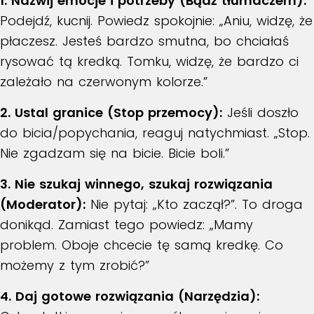
1. Nazwij emocje i potrzeby (Bądź tłumaczem):
Podejdź, kucnij. Powiedz spokojnie: „Aniu, widzę, że
płaczesz. Jesteś bardzo smutna, bo chciałaś
rysować tą kredką. Tomku, widzę, że bardzo ci
zależało na czerwonym kolorze.”
2. Ustal granice (Stop przemocy):
Jeśli doszło
do bicia/popychania, reaguj natychmiast. „Stop.
Nie zgadzam się na bicie. Bicie boli.”
3. Nie szukaj winnego, szukaj rozwiązania
(Moderator):
Nie pytaj: „Kto zaczął?”. To droga
donikąd. Zamiast tego powiedz: „Mamy
problem. Oboje chcecie tę samą kredkę. Co
możemy z tym zrobić?”
4. Daj gotowe rozwiązania (Narzędzia):