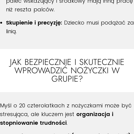
palec wskazujący i środkowy mają inną pracę
niż reszta palców.
Skupienie i precyzję:
Dziecko musi podążać za
linią.
JAK BEZPIECZNIE I SKUTECZNIE
WPROWADZIĆ NOŻYCZKI W
GRUPIE?
Myśl o 20 czterolatkach z nożyczkami może być
stresująca, ale kluczem jest
organizacja i
stopniowanie trudności
.