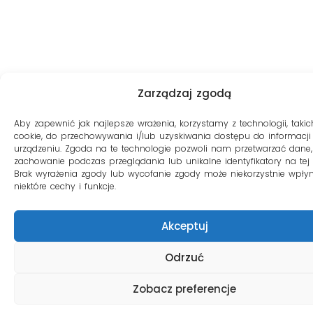
Zarządzaj zgodą
Aby zapewnić jak najlepsze wrażenia, korzystamy z technologii, takich
cookie, do przechowywania i/lub uzyskiwania dostępu do informacji
urządzeniu. Zgoda na te technologie pozwoli nam przetwarzać dane, 
zachowanie podczas przeglądania lub unikalne identyfikatory na tej s
Brak wyrażenia zgody lub wycofanie zgody może niekorzystnie wpły
niektóre cechy i funkcje.
Akceptuj
Odrzuć
Zobacz preferencje