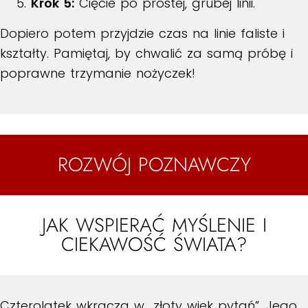
Krok 5:
Cięcie po prostej, grubej linii.
Dopiero potem przyjdzie czas na linie faliste i
kształty. Pamiętaj, by chwalić za samą próbę i
poprawne trzymanie nożyczek!
ROZWÓJ POZNAWCZY
JAK WSPIERAĆ MYŚLENIE I
CIEKAWOŚĆ ŚWIATA?
Czterolatek wkracza w „złoty wiek pytań”. Jego