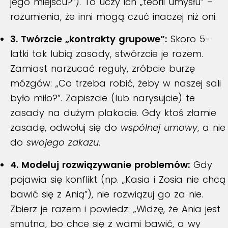
jego miejscu?”). To uczy ich „teorii umysłu” –
rozumienia, że inni mogą czuć inaczej niż oni.
3. Twórzcie „kontrakty grupowe”:
Skoro 5-
latki tak lubią zasady, stwórzcie je razem.
Zamiast narzucać reguły, zróbcie burzę
mózgów: „Co trzeba robić, żeby w naszej sali
było miło?”. Zapiszcie (lub narysujcie) te
zasady na dużym plakacie. Gdy ktoś złamie
zasadę, odwołuj się do
wspólnej umowy
, a nie
do
swojego zakazu
.
4. Modeluj rozwiązywanie problemów:
Gdy
pojawia się konflikt (np. „Kasia i Zosia nie chcą
bawić się z Anią”), nie rozwiązuj go za nie.
Zbierz je razem i powiedz: „Widzę, że Ania jest
smutna, bo chce się z wami bawić, a wy