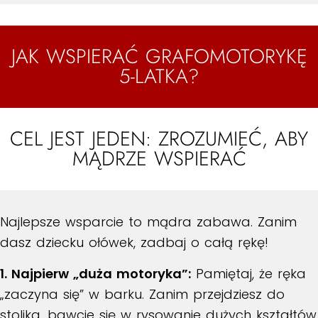
JAK WSPIERAĆ GRAFOMOTORYKĘ
5-LATKA?
CEL JEST JEDEN: ZROZUMIEĆ, ABY
MĄDRZE WSPIERAĆ
Najlepsze wsparcie to mądra zabawa. Zanim
dasz dziecku ołówek, zadbaj o całą rękę!
1. Najpierw „duża motoryka”:
Pamiętaj, że ręka
„zaczyna się” w barku. Zanim przejdziesz do
stolika, bawcie się w rysowanie dużych kształtów