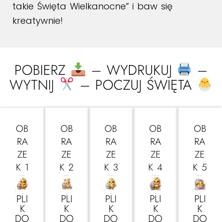
takie Święta Wielkanocne”
i baw się
kreatywnie!
POBIERZ
– WYDRUKUJ
–
WYTNIJ
– POCZUJ ŚWIĘTA
OB
OB
OB
OB
OB
RA
RA
RA
RA
RA
ZE
ZE
ZE
ZE
ZE
K 1
K 2
K 3
K 4
K 5
PLI
PLI
PLI
PLI
PLI
K
K
K
K
K
DO
DO
DO
DO
DO