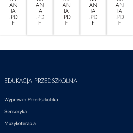
AN
AN
AN
AN
AN
IA
IA
IA
IA
IA
.PD
.PD
.PD
.PD
.PD
F
F
F
F
F
EDUKACJA PRZEDSZKOLNA
Wyprawka Przedszkolaka
Sensoryka
Muzykoterapia