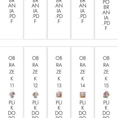
BR
BR
BR
BR
PO
AN
AN
AN
AN
BR
IA
IA
IA
IA
AN
.PD
.PD
.PD
.PD
IA
F
F
F
F
.PD
F
OB
OB
OB
OB
OB
RA
RA
RA
RA
RA
ZE
ZE
ZE
ZE
ZE
K
K
K
K
K
11
12
13
14
15
PLI
PLI
PLI
PLI
PLI
K
K
K
K
K
DO
DO
DO
DO
DO