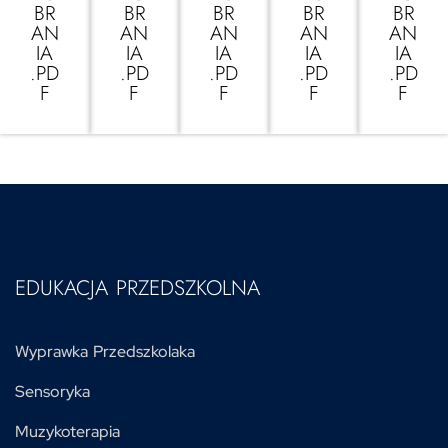
BR
BR
BR
BR
BR
AN
AN
AN
AN
AN
IA
IA
IA
IA
IA
.PD
.PD
.PD
.PD
.PD
F
F
F
F
F
EDUKACJA PRZEDSZKOLNA
Wyprawka Przedszkolaka
Sensoryka
Muzykoterapia