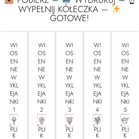
WYPEŁNIJ KÓŁECZKA –
GOTOWE!
WI
WI
WI
WI
WI
OS
OS
OS
OS
OS
EN
EN
EN
EN
EN
NE
NE
NE
NE
NE
W
W
W
W
W
YKL
YKL
YKL
YKL
YKL
EJA
EJA
EJA
EJA
EJA
NKI
NKI
NKI
NKI
NKI
1
2
3
4
5
PLI
PLI
PLI
PLI
PLI
K
K
K
K
K