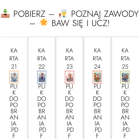
POBIERZ –
POZNAJ ZAWODY
–
BAW SIĘ I UCZ!
KA
KA
KA
KA
KA
RTA
RTA
RTA
RTA
RTA
21
22
23
24
25
PLI
PLI
PLI
PLI
PLI
K
K
K
K
K
DO
DO
DO
DO
DO
PO
PO
PO
PO
PO
BR
BR
BR
BR
BR
AN
AN
AN
AN
AN
IA
IA
IA
IA
IA
.PD
.PD
.PD
.PD
.PD
F
F
F
F
F