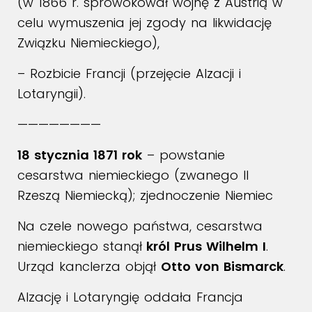
(w 1866 r. sprowokował wojnę z Austrią w
celu wymuszenia jej zgody na likwidację
Związku Niemieckiego),
– Rozbicie Francji (przejęcie Alzacji i
Lotaryngii).
————————
18 stycznia 1871 rok
– powstanie
cesarstwa niemieckiego (zwanego II
Rzeszą Niemiecką); zjednoczenie Niemiec
Na czele nowego państwa, cesarstwa
niemieckiego stanął
król Prus Wilhelm I
.
Urząd kanclerza objął
Otto von Bismarck
.
Alzację i Lotaryngię oddała Francja