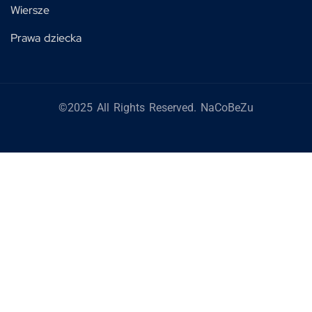
Wiersze
Prawa dziecka
©2025 All Rights Reserved. NaCoBeZu