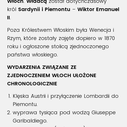
Włoch
.
Władcą
został dotychczasowy
król
Sardynii i Piemontu
–
Wiktor Emanuel
II
.
Poza Królestwem Włoskim była Wenecja i
Rzym, które zostały zajęte dopiero w 1870
roku i ogłoszone stolicą zjednoczonego
państwa włoskiego.
WYDARZENIA ZWIĄZANE ZE
ZJEDNOCZENIEM WŁOCH UŁOŻONE
CHRONOLOGICZNIE
Klęska Austrii i przyłączenie Lombardii do
Piemontu.
wyprawa tysiąca pod wodzą Giuseppe
Garibaldiego.