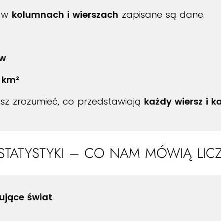
e w
kolumnach i wierszach
zapisane są dane.
tw
 km²
sz zrozumieć, co przedstawiają
każdy wiersz i 
STATYSTYKI – CO NAM MÓWIĄ LIC
sujące świat
.