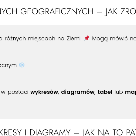
CH GEOGRAFICZNYCH – JAK ZROZ
o różnych miejscach na Ziemi.
Mogą mówić nam
łnocnym
 w postaci
wykresów
,
diagramów
,
tabel
lub
ma
RESY I DIAGRAMY – JAK NA TO PA