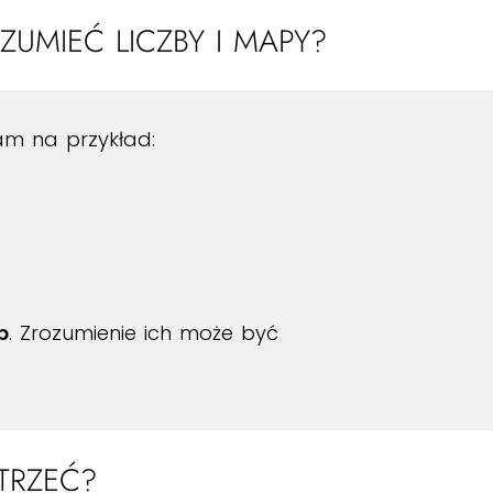
UMIEĆ LICZBY I MAPY?
 na przykład:
p
. Zrozumienie ich może być
TRZEĆ?