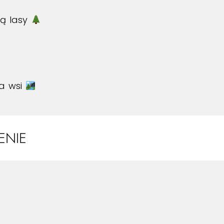
ją lasy
na wsi
ENIE