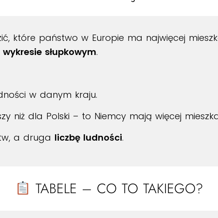
ić, które państwo w Europie ma najwięcej miesz
a wykresie słupkowym
.
dności w danym kraju.
ższy niż dla Polski – to Niemcy mają więcej miesz
tw, a druga
liczbę ludności
.
TABELE – CO TO TAKIEGO?