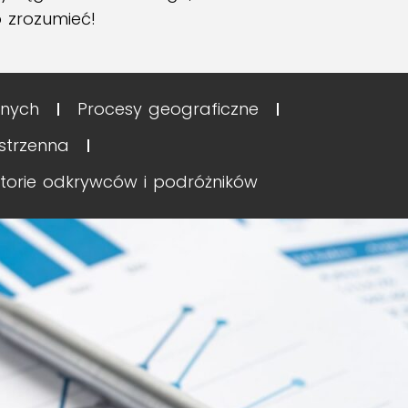
o zrozumieć!
znych
Procesy geograficzne
estrzenna
storie odkrywców i podróżników