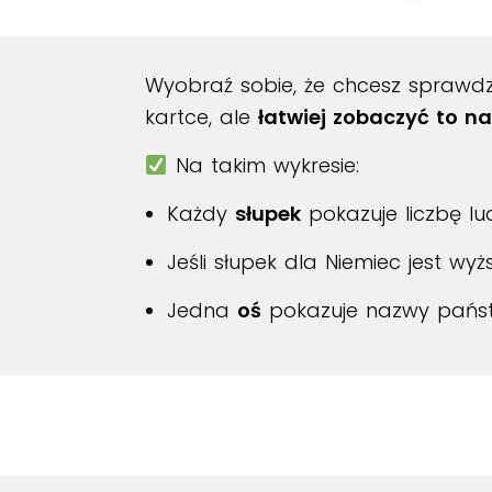
Wyobraź sobie, że chcesz sprawdz
kartce, ale
łatwiej zobaczyć to n
Na takim wykresie:
Każdy
słupek
pokazuje liczbę lu
Jeśli słupek dla Niemiec jest wy
Jedna
oś
pokazuje nazwy pańs