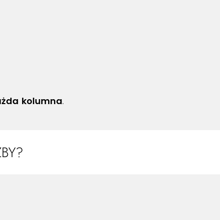
każda kolumna
.
ZBY?