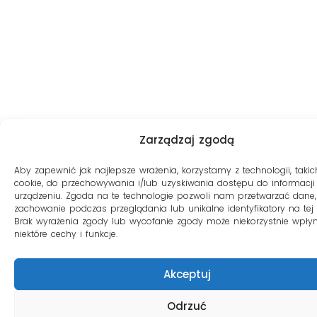
Zarządzaj zgodą
Aby zapewnić jak najlepsze wrażenia, korzystamy z technologii, takich
cookie, do przechowywania i/lub uzyskiwania dostępu do informacji
urządzeniu. Zgoda na te technologie pozwoli nam przetwarzać dane, 
zachowanie podczas przeglądania lub unikalne identyfikatory na tej s
Brak wyrażenia zgody lub wycofanie zgody może niekorzystnie wpły
niektóre cechy i funkcje.
Akceptuj
Odrzuć