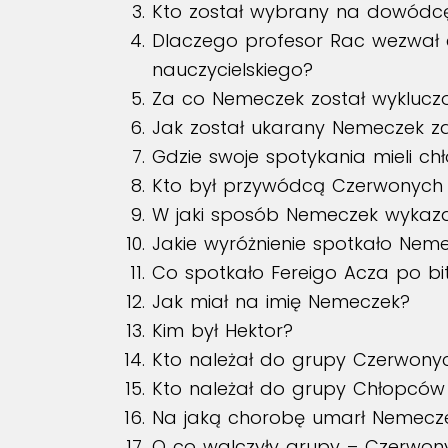
Kto został wybrany na dowódcę
Dlaczego profesor Rac wezwał ch
nauczycielskiego?
Za co Nemeczek został wykluczo
Jak został ukarany Nemeczek za
Gdzie swoje spotykania mieli c
Kto był przywódcą Czerwonych 
W jaki sposób Nemeczek wykazał
Jakie wyróżnienie spotkało Nem
Co spotkało Fereigo Acza po bi
Jak miał na imię Nemeczek?
Kim był Hektor?
Kto należał do grupy Czerwony
Kto należał do grupy Chłopców 
Na jaką chorobę umarł Nemecz
O co walczyły grupy – Czerwony