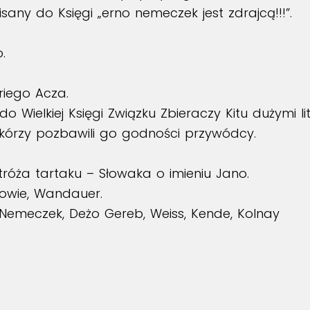
any do Księgi „erno nemeczek jest zdrajcą!!!”.
.
riego Acza.
 Wielkiej Księgi Związku Zbieraczy Kitu dużymi l
kórzy pozbawili go godności przywódcy.
óża tartaku – Słowaka o imieniu Jano.
rowie, Wandauer.
 Nemeczek, Deżo Gereb, Weiss, Kende, Kolnay