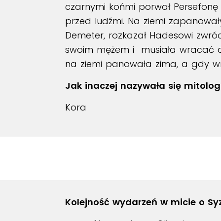
czarnymi końmi porwał Persefonę d
przed ludźmi. Na ziemi zapanowały
Demeter, rozkazał Hadesowi zwróc
swoim mężem i musiała wracać d
na ziemi panowała zima, a gdy wr
Jak inaczej nazywała się mitolo
Kora
Kolejność wydarzeń w micie o Syz