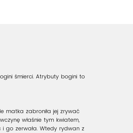
ini śmierci. Atrybuty bogini to
le matka zabroniła jej zrywać
ewczynę właśnie tym kwiatem,
ać i go zerwała. Wtedy rydwan z