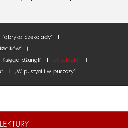
 i fabryka czekolady”
iziołków”
„Księga dżungli”
„Mitologia”
a”
„W pustyni i w puszczy”
LEKTURY!