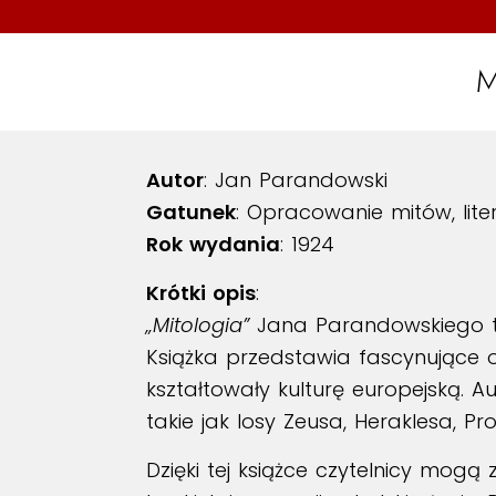
M
Autor
: Jan Parandowski
Gatunek
: Opracowanie mitów, li
Rok wydania
: 1924
Krótki opis
:
„Mitologia”
Jana Parandowskiego to
Książka przedstawia fascynujące o
kształtowały kulturę europejską. A
takie jak losy Zeusa, Heraklesa, P
Dzięki tej książce czytelnicy mogą 