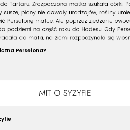
o Tartaru. Zrozpaczona matka szukała córki. Pod
 susze, plony nie dawały urodzajów, rośliny umie
ić Persefonę matce. Ale poprzez zjedzenie owo
o podziemi na część roku do Hadesu. Gdy Pers
acała do matki, na ziemi rozpoczynała się wiosn
giczna Persefona?
MIT O SYZYFIE
yfie