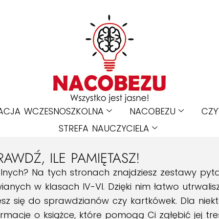
ACJA WCZESNOSZKOLNA
NACOBEZU
CZY
STREFA NAUCZYCIELA
RAWDŹ, ILE PAMIĘTASZ!
kolnych? Na tych stronach znajdziesz zestawy py
nych w klasach IV-VI. Dzięki nim łatwo utrwalisz 
sz się do sprawdzianów czy kartkówek. Dla niektó
macje o książce, które pomogą Ci zgłębić jej treść