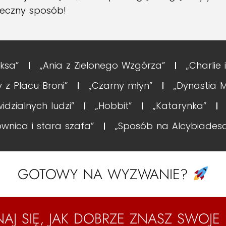
uteczny sposób!
ksa”
„Ania z Zielonego Wzgórza”
„Charlie
 z Placu Broni”
„Czarny młyn”
„Dynastia M
widzialnych ludzi”
„Hobbit”
„Katarynka”
ownica i stara szafa”
„Sposób na Alcybiades
GOTOWY NA WYZWANIE?
AJ SIĘ, JAK DOBRZE ZNASZ SWOJE 