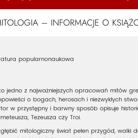
ITOLOGIA – INFORMACJE O KSIĄŻ
teratura popularnonaukowa
 jedno z najważniejszych opracowań mitów grecki
powieści o bogach, herosach i niezwykłych stworz
utor w przystępny i barwny sposób opisuje histor
rometeusza, Tezeusza czy Troi.
zgłębić mitologiczny świat pełen przygód, walki d