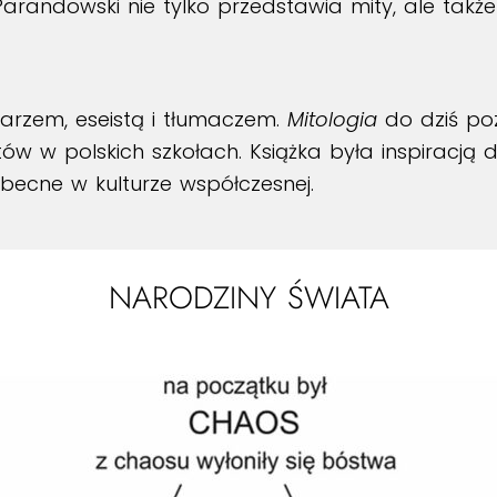
. Parandowski nie tylko przedstawia mity, ale takż
arzem, eseistą i tłumaczem.
Mitologia
do dziś poz
w polskich szkołach. Książka była inspiracją dla 
becne w kulturze współczesnej.
NARODZINY ŚWIATA