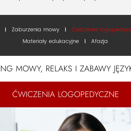
Zaburzenia mowy
Ćwiczenia logopedyc
Materiały edukacyjne
Afazja
ING MOWY, RELAKS I ZABAWY JĘZ
ĆWICZENIA LOGOPEDYCZNE