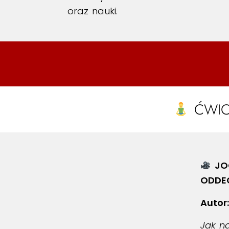
oraz nauki.
ĆWICZ
JO
ODDE
Autor:
Jak n