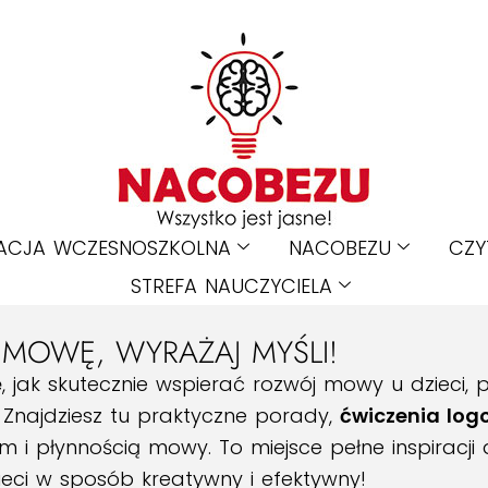
ACJA WCZESNOSZKOLNA
NACOBEZU
CZY
STREFA NAUCZYCIELA
 MOWĘ, WYRAŻAJ MYŚLI!
ę, jak skutecznie wspierać rozwój mowy u dzieci,
Znajdziesz tu praktyczne porady,
ćwiczenia log
 i płynnością mowy. To miejsce pełne inspiracji d
ieci w sposób kreatywny i efektywny!