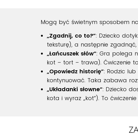
Mogą być świetnym sposobem na ws
„Zgadnij, co to?”
: Dziecko doty
teksturę), a następnie zgadnąć,
„Łańcuszek słów”
: Gra polega n
kot – tort – trawa). Ćwiczenie 
„Opowiedz historię”
: Rodzic lu
kontynuować. Taka zabawa rozwi
„Układanki słowne”
: Dziecko do
kota i wyraz „kot”). To ćwiczeni
Z