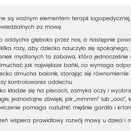
jne są ważnym elementem terapii logopedycznej
powiedzialnych za mowę.
ko oddycha głęboko przez nos, a następnie powo
ilka razy, aby dziecko nauczyło się spokojnego
aniek mydlanych to zabawa, która jednocześnie
ydmuchać jak największe bańki, co wymaga odpo
ziecko dmucha balonik, starając się równomiernie
czy kontrolowania oddechu.
cko kładzie się na plecach, zamyka oczy i wyobra
e, jednostajne dźwięki, jak „mmmm” lub „ooo”, k
zenie pomaga rozluźnić mięśnie gardła i krtani
zeń wspiera prawidłowy rozwój mowy u dzieci i