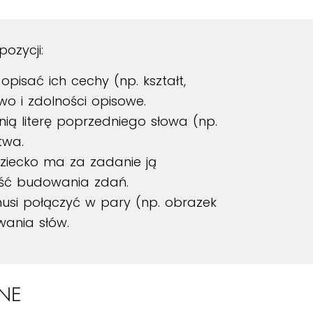
ozycji:
pisać ich cechy (np. kształt,
wo i zdolności opisowe.
nią literę poprzedniego słowa (np.
twa.
dziecko ma za zadanie ją
ość budowania zdań.
musi połączyć w pary (np. obrazek
wania słów.
NE