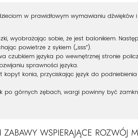
dzieciom w prawidłowym wymawianiu dźwięków i 
zki, wyobrażając sobie, że jest balonikiem. Nastę
hając powietrze z sykiem („sss”).
wa czubkiem języka po wewnętrznej stronie polic
zwijaniu sprawności języka.
t kopyt konia, przyciskając język do podniebienia 
yk po górnych zębach, wargi powinny być zamkni
I ZABAWY WSPIERAJĄCE ROZWÓJ