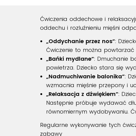
Ćwiczenia oddechowe i relaksacy
oddechu i rozluźnieniu mięśni od
„Oddychanie przez nos”
: Dziec
Ćwiczenie to można powtarzać k
„Bańki mydlane”
: Dmuchanie b
powietrza. Dziecko stara się w
„Nadmuchiwanie balonika”
: D
wzmacnia mięśnie przepony i u
„Relaksacja z dźwiękiem”
: Dzie
Następnie próbuje wydawać długi
równomiernym wydobywaniu. Ćwic
Regularne wykonywanie tych ćwic
zabawy