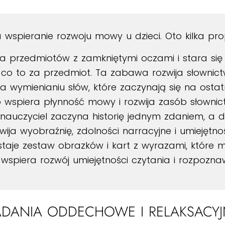
pieranie rozwoju mowy u dzieci. Oto kilka prop
ka przedmiotów z zamkniętymi oczami i stara się o
 co to za przedmiot. Ta zabawa rozwija słownict
a wymienianiu słów, które zaczynają się na ostat
to wspiera płynność mowy i rozwija zasób słownic
b nauczyciel zaczyna historię jednym zdaniem, a 
ja wyobraźnię, zdolności narracyjne i umiejętn
staje zestaw obrazków i kart z wyrazami, które 
e wspiera rozwój umiejętności czytania i rozpozna
ADANIA ODDECHOWE I RELAKSACYJ