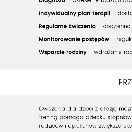
Diagnoza
– określenie rodzaju afaz
Indywidualny plan terapii
– dosto
Regularne ćwiczenia
– codzienna 
Monitorowanie postępów
– regula
Wsparcie rodziny
– wdrażanie rod
PRZ
Ćwiczenia dla dzieci z afazją moż
trening pomaga dziecku stopniowo
rodziców i opiekunów zwiększa sku