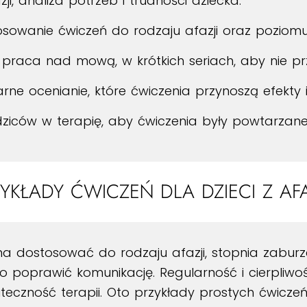
ji, analiza potrzeb i trudności dziecka.
sowanie ćwiczeń do rodzaju afazji oraz poziomu
praca nad mową, w krótkich seriach, aby nie pr
rne ocenianie, które ćwiczenia przynoszą efekty 
ziców w terapię, aby ćwiczenia były powtarzan
YKŁADY ĆWICZEŃ DLA DZIECI Z AF
na dostosować do rodzaju afazji, stopnia zaburz
 poprawić komunikację. Regularność i cierpliw
teczność terapii. Oto przykłady prostych ćwicze