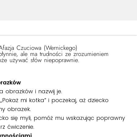
Afazja Czuciowa (Wernickego)
łynnie, ale ma trudności ze zrozumieniem
oże używać słów niepoprawnie.
brazków
ka obrazków i nazwij je.
 „Pokaż mi kotka” i poczekaj, aż dziecko
y obrazek.
ziecko się myli, pomóż mu wskazując poprawny
rz ćwiczenie.
zynnościami