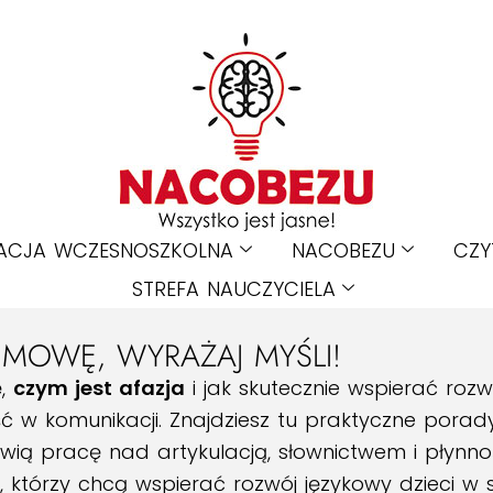
ACJA WCZESNOSZKOLNA
NACOBEZU
CZY
STREFA NAUCZYCIELA
 MOWĘ, WYRAŻAJ MYŚLI!
ę,
czym jest afazja
i jak skutecznie wspierać roz
w komunikacji. Znajdziesz tu praktyczne porady
wią pracę nad artykulacją, słownictwem i płynn
eli, którzy chcą wspierać rozwój językowy dzieci 