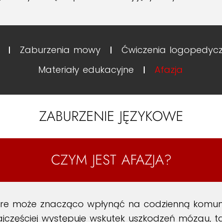
Zaburzenia mowy
Ćwiczenia logopedyc
Materiały edukacyjne
Afazja
ZABURZENIE JĘZYKOWE
CZYM JEST AFAZJA?
tóre może znacząco wpłynąć na codzienną komun
ajczęściej występuje wskutek uszkodzeń mózgu, ta