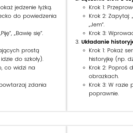
okaż jedzenie łyżką.
Krok 1: Przeprow
ziecko do powiedzenia
Krok 2: Zapytaj:
„Jem”.
iję”, „Bawię się”.
Krok 3: Wprowadź 
Układanie historyj
ających prostą
Krok 1: Pokaż s
idzie do szkoły).
historyjkę (np. 
, co widzi na
Krok 2: Poproś d
obrazkach.
 powtarzaj zdania
Krok 3: W razie 
poprawnie.