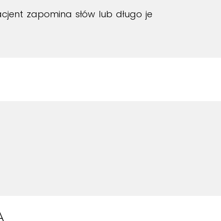
cjent zapomina słów lub długo je
A