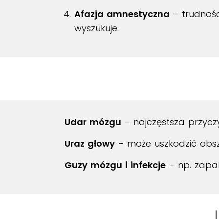
Afazja amnestyczna
– trudnośc
wyszukuje.
Udar mózgu
– najczęstsza przyczy
Uraz głowy
– może uszkodzić obsz
Guzy mózgu i infekcje
– np. zapa