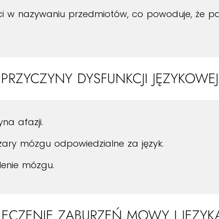
i w nazywaniu przedmiotów, co powoduje, że pa
PRZYCZYNY DYSFUNKCJI JĘZYKOWEJ
na afazji.
ary mózgu odpowiedzialne za język.
lenie mózgu.
LECZENIE ZABURZEŃ MOWY I JĘZYK