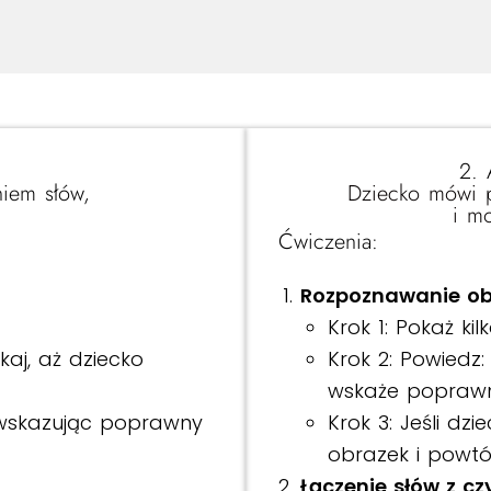
2. 
iem słów,
Dziecko mówi p
i m
Ćwiczenia:
Rozpoznawanie o
Krok 1: Pokaż kil
kaj, aż dziecko
Krok 2: Powiedz:
wskaże poprawn
u wskazując poprawny
Krok 3: Jeśli d
obrazek i powtó
Łączenie słów z c