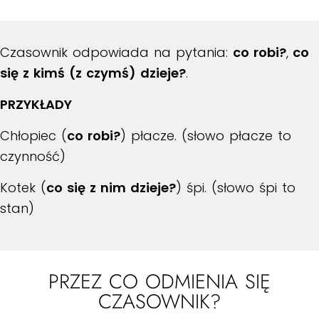
Czasownik odpowiada na pytania:
co robi?
,
co
się z kimś (z czymś) dzieje?
.
PRZYKŁADY
Chłopiec (
co robi?
) płacze. (słowo płacze to
czynność)
Kotek (
co się z nim dzieje?
) śpi. (słowo śpi to
stan)
PRZEZ CO ODMIENIA SIĘ
CZASOWNIK?