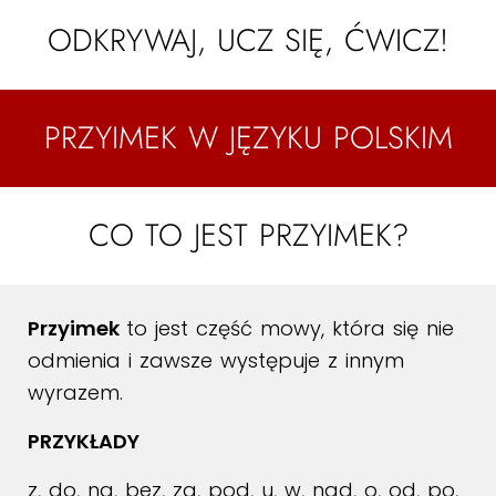
ODKRYWAJ, UCZ SIĘ, ĆWICZ!
PRZYIMEK W JĘZYKU POLSKIM
CO TO JEST PRZYIMEK?
Przyimek
to jest część mowy, która się nie
odmienia i zawsze występuje z innym
wyrazem.
PRZYKŁADY
z, do, na, bez, za, pod, u, w, nad, o, od, po,