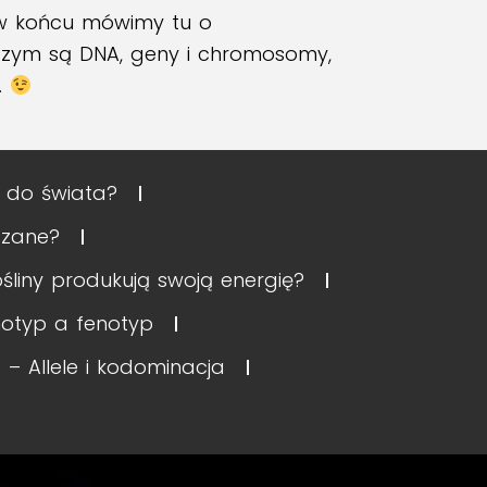
w końcu mówimy tu o
czym są DNA, geny i chromosomy,
.
e do świata?
ązane?
ośliny produkują swoją energię?
otyp a fenotyp
– Allele i kodominacja