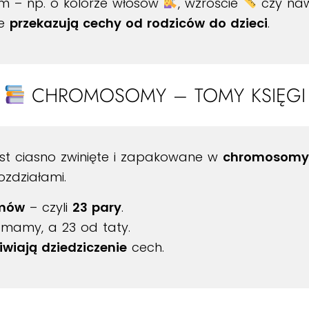
m – np. o kolorze włosów
, wzroście
czy naw
ne
przekazują cechy od rodziców do dzieci
.
CHROMOSOMY – TOMY KSIĘGI
jest ciasno zwinięte i zapakowane w
chromosomy
zdziałami.
mów
– czyli
23 pary
.
amy, a 23 od taty.
wiają dziedziczenie
cech.