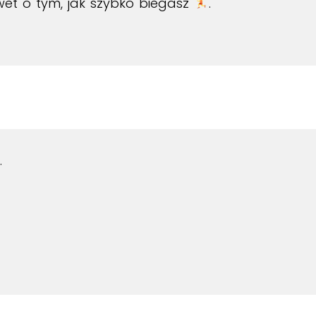
et o tym, jak szybko biegasz
.
.