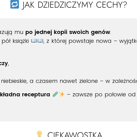
JAK DZIEDZICZYMY CECHY?
kazują mu
po jednej kopii swoich genów
.
pół książki
, z której powstaje nowa – wyjąt
czy
,
niebieskie, a czasem nawet zielone – w zależnoś
kładna receptura
– zawsze po połowie od 
CIEKAWOSTKA