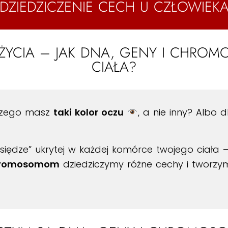
DZIEDZICZENIE CECH U CZŁOWIEK
ŻYCIA – JAK DNA, GENY I CHRO
CIAŁA?
aczego masz
taki kolor oczu
, a nie inny? Albo
księdze” ukrytej w każdej komórce twojego ciała 
romosomom
dziedziczymy różne cechy i tworzy