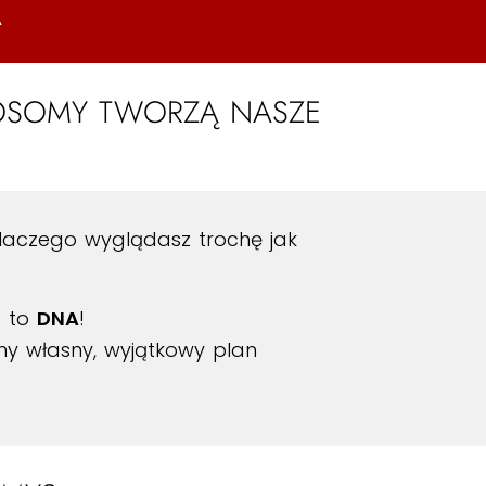
A
MOSOMY TWORZĄ NASZE
 dlaczego wyglądasz trochę jak
– to
DNA
!
my własny, wyjątkowy plan