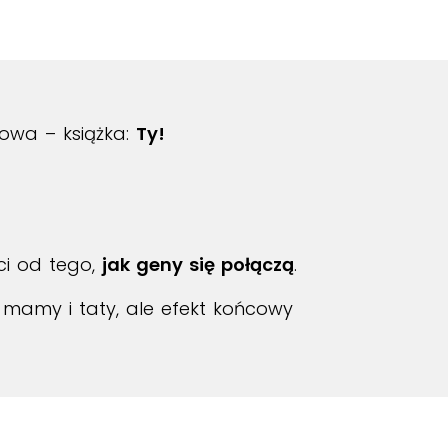
kowa – książka:
Ty!
ci od tego,
jak geny się połączą
.
mamy i taty, ale efekt końcowy