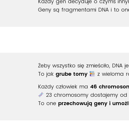
Każdy gen decyduje o czymś inny
Geny są fragmentami DNA i to o
Żeby wszystko się zmieściło, DNA 
To jak
grube tomy
z wieloma ro
Każdy człowiek ma
46 chromoso
23 chromosomy dostajemy od m
To one
przechowują geny i umożli