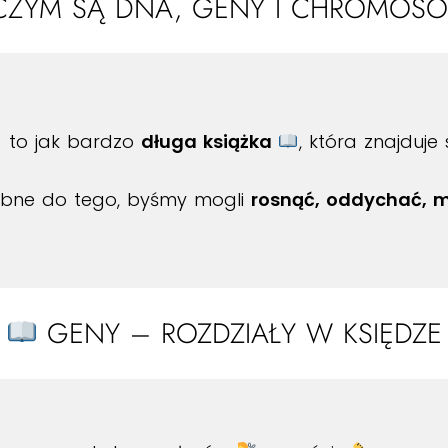
ZYM SĄ DNA, GENY I CHROMOS
 to jak bardzo
długa książka
, która znajduj
rzebne do tego, byśmy mogli
rosnąć, oddychać, my
GENY – ROZDZIAŁY W KSIĘDZE
.